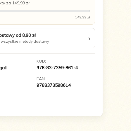
ty za 149,99 zł
149,99 zł
ostawy od 8,90 zł
›
wszystkie metody dostawy
KOD:
all
978-83-7359-861-4
EAN:
9788373598614