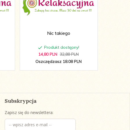
Nic takiego
Na brzegu r
Produkt dostępny!
P
14,
80
PLN
32,88 PLN
30,
9
Oszczędzasz 18.08 PLN
Oszc
Subskrypcja
Zapisz się do newslettera: