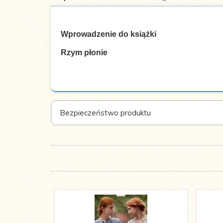
Wprowadzenie do książki
Rzym płonie
Autor:
Sophia McDougall
Objętość:
560
Bezpieczeństwo produktu
Oprawa:
Miękka
Format:
140x205
ISBN:
978-83-7359-861-4
Rok
2009
wydania: