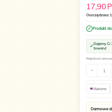
17,
90
Oszczędzasz 1
✓
Produkt do
Dajemy Ci
towaru!
Najniższa cena pr
Ulubione
Darmowa do