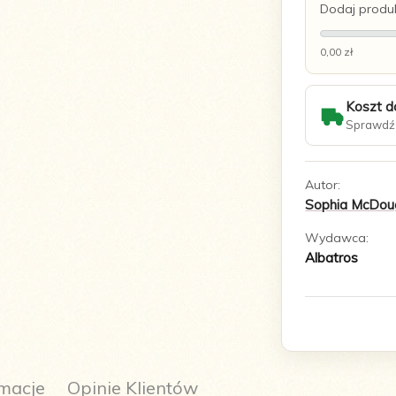
Dodaj produk
0,00 zł
Koszt d
Sprawdź 
Autor:
Sophia McDoug
Wydawca:
Albatros
macje
Opinie Klientów