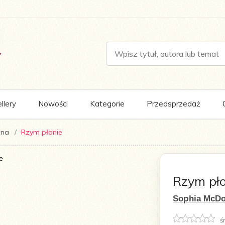
llery
Nowości
Kategorie
Przedsprzedaż
zna
Rzym płonie
Rzym pło
Sophia McDo
ś