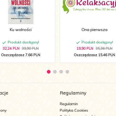
Ku wolności
Ona pierwsza
Produkt dostępny!
Produkt dostępny!
32,
24
PLN
39,90 PLN
19,
90
PLN
35,36 PLN
Oszczędzasz 7.66 PLN
Oszczędzasz 15.46 PLN
acje
Regulaminy
Regulamin
rony
Polityka Cookies