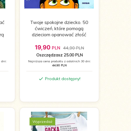
rać
Twoje spokojne dziecko. 50
ćwiczeń, które pomogą
rą
dzieciom opanować złość
19,
90
PLN
N
44,90 PLN
Oszczędzasz 25.00 PLN
 dni:
Najniższa cena produktu z ostatnich 30 dni:
44.90 PLN
Produkt dostępny!
Wyprzedaż