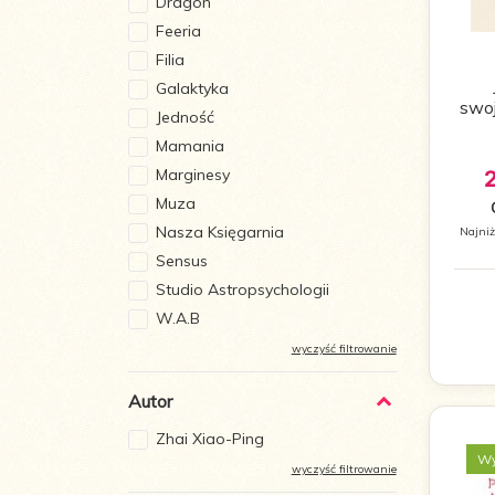
Dragon
Feeria
Filia
Galaktyka
swo
Jedność
Mamania
Marginesy
Muza
Nasza Księgarnia
Najniż
Sensus
Studio Astropsychologii
W.A.B
wyczyść filtrowanie
Autor
Zhai Xiao-Ping
Wy
wyczyść filtrowanie