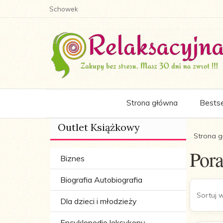
Schowek
Strona główna
Bestse
Outlet Książkowy
Strona 
Pora
Biznes
Biografia Autobiografia
Sortuj 
sort
Dla dzieci i młodzieży
Encyklopedie leksykony