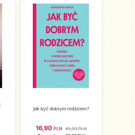
ć
Jak być dobrym rodzicem?
16,
90
PLN
N
49,90 PLN