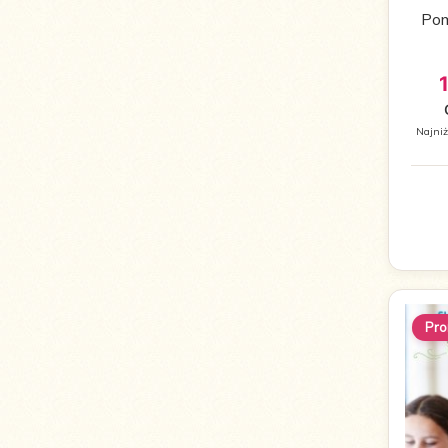
Pom
Najniż
Pro