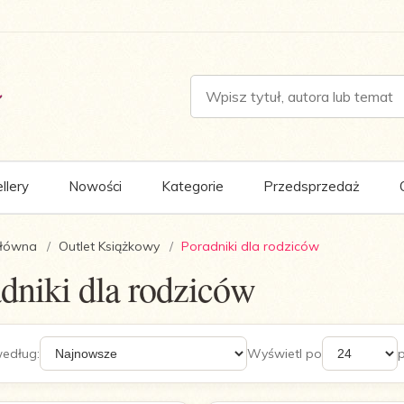
llery
Nowości
Kategorie
Przedsprzedaż
główna
Outlet Książkowy
Poradniki dla rodziców
dniki dla rodziców
według:
Wyświetl po
pop