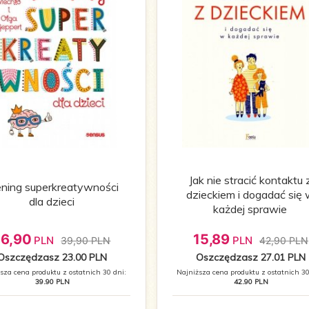
Jak nie stracić kontaktu 
ening superkreatywności
dzieckiem i dogadać się
dla dzieci
każdej sprawie
16,
90
15,
89
PLN
PLN
39,90 PLN
42,90 PLN
Oszczędzasz 23.00 PLN
Oszczędzasz 27.01 PLN
sza cena produktu z ostatnich 30 dni:
Najniższa cena produktu z ostatnich 30
39.90 PLN
42.90 PLN