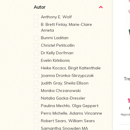
Autor
Anthony E. Wolf
B. Brett Finlay, Marie-Claire
Arrieta
Bunmi Laditan
Christel Petitcollin
Dr Kelly Dorfman
Evelin Kirkilionis
Heike Kocacs, Birgit Kaltenthale
Joanna Dronka-Skrzypczak
Tr
Judith Gray, Sheila Ellison
Monika Chrzanowski
Natalia Gacka-Dressler
Paulina Mechło, Olga Geppert
Perro Michelle, Adams Vincanne
Najniż
Robert Sears, William Sears
Samantha Snowden MA