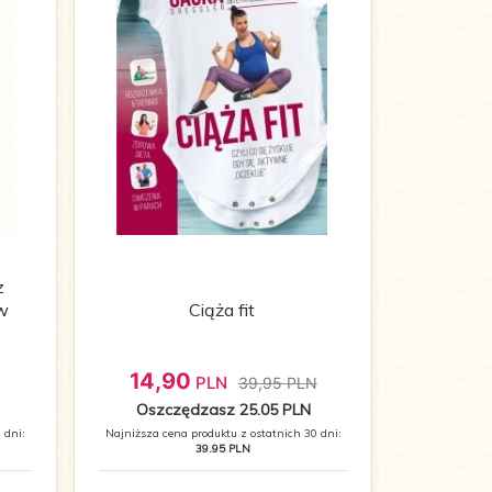
z
 w
Ciąża fit
14,
90
PLN
39,95 PLN
Oszczędzasz 25.05 PLN
 dni:
Najniższa cena produktu z ostatnich 30 dni:
39.95 PLN