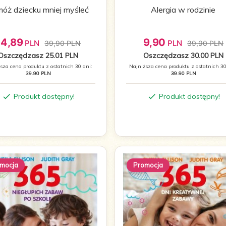
óż dziecku mniej myśleć
Alergia w rodzinie
14,
89
9,
90
PLN
PLN
39,90 PLN
39,90 PLN
Oszczędzasz 25.01 PLN
Oszczędzasz 30.00 PLN
sza cena produktu z ostatnich 30 dni:
Najniższa cena produktu z ostatnich 30
39.90 PLN
39.90 PLN
Produkt dostępny!
Produkt dostępny!
mocja
Promocja