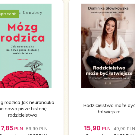
przedaż
g rodzica Jak neuronauka
Rodzicielstwo może by
na nowo pisze historię
łatwiejsze
rodzicielstwa
17,
85
15,
90
PLN
PLN
59,90 PLN
49,90 PL