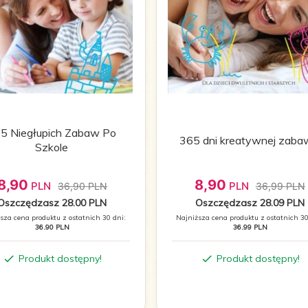
5 Niegłupich Zabaw Po
365 dni kreatywnej zaba
Szkole
8,
90
8,
90
PLN
PLN
36,90 PLN
36,99 PLN
Oszczędzasz 28.00 PLN
Oszczędzasz 28.09 PLN
sza cena produktu z ostatnich 30 dni:
Najniższa cena produktu z ostatnich 30
36.90 PLN
36.99 PLN
Produkt dostępny!
Produkt dostępny!