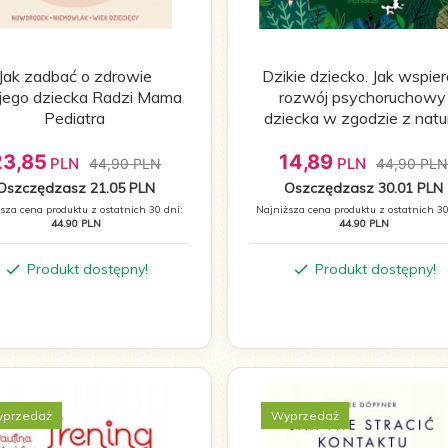
Jak zadbać o zdrowie
Dzikie dziecko. Jak wspie
jego dziecka Radzi Mama
rozwój psychoruchowy
Pediatra
dziecka w zgodzie z natu
23,
85
14,
89
PLN
PLN
44,90 PLN
44,90 PL
Oszczędzasz 21.05 PLN
Oszczędzasz 30.01 PLN
sza cena produktu z ostatnich 30 dni:
Najniższa cena produktu z ostatnich 30
44.90 PLN
44.90 PLN
Produkt dostępny!
Produkt dostępny!
przedaż
Wyprzedaż