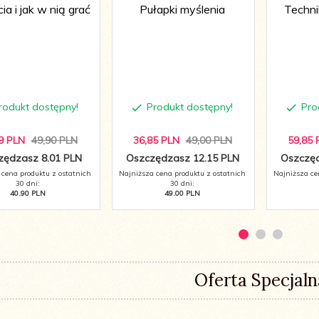
ia i jak w nią grać
Pułapki myślenia
Techni
rodukt dostępny!
Produkt dostępny!
Pro
9
PLN
49,90 PLN
36,
85
PLN
49,00 PLN
59,
85
zędzasz 8.01 PLN
Oszczędzasz 12.15 PLN
Oszczęd
 cena produktu z ostatnich
Najniższa cena produktu z ostatnich
Najniższa ce
30 dni:
30 dni:
40.90 PLN
49.00 PLN
Oferta Specjaln