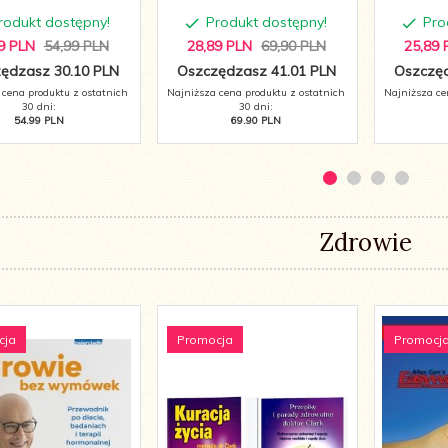
rodukt dostępny!
Produkt dostępny!
Pro
9
PLN
54,99 PLN
28,
89
PLN
69,90 PLN
25,
89
ędzasz 30.10 PLN
Oszczędzasz 41.01 PLN
Oszczęd
 cena produktu z ostatnich
Najniższa cena produktu z ostatnich
Najniższa ce
30 dni:
30 dni:
54.99 PLN
69.90 PLN
Zdrowie
cja
Promocja
Promocj