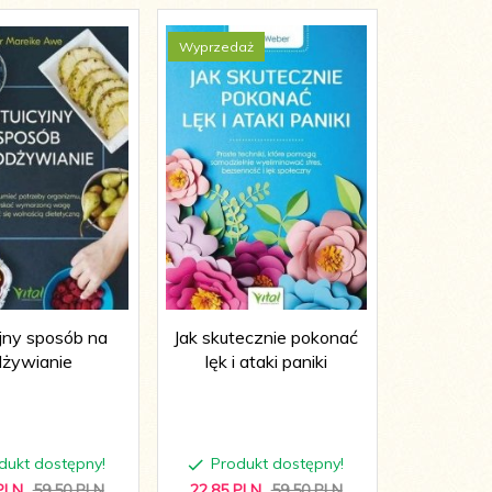
Wyprzedaż
Wyprzedaż
yjny sposób na
Jak skutecznie pokonać
Prosty ku
dżywianie
lęk i ataki paniki
dukt dostępny!
Produkt dostępny!
Produ
PLN
59,50 PLN
22,
85
PLN
59,50 PLN
18,
85
PL