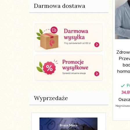
Darmowa dostawa
Zdrow
Przew
bad
hormon
P
34,
8
Wyprzedaże
Oszcz
Najniższa