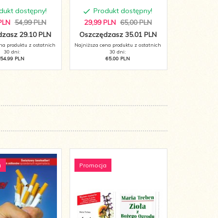
dukt dostępny!
Produkt dostępny!
Produ
PLN
54,99 PLN
29,
99
PLN
65,00 PLN
17,
89
PL
zasz 29.10 PLN
Oszczędzasz 35.01 PLN
Oszczędza
na produktu z ostatnich
Najniższa cena produktu z ostatnich
Najniższa cena 
30 dni:
30 dni:
3
54.99 PLN
65.00 PLN
89
a
Promocja
Promocja