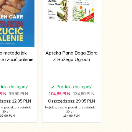
a metoda jak
Apteka Pana Boga Zioła
Kuracj
ie rzucić palenie
Z Bożego Ogrodu
dukt dostępny!
Produkt dostępny!
Produ
PLN
39,90 PLN
104,
85
PLN
134,80 PLN
31,
90
PL
zasz 12.05 PLN
Oszczędzasz 29.95 PLN
Oszczędza
na produktu z ostatnich
Najniższa cena produktu z ostatnich
Najniższa cena 
30 dni:
30 dni:
3
39.90 PLN
134.80 PLN
44