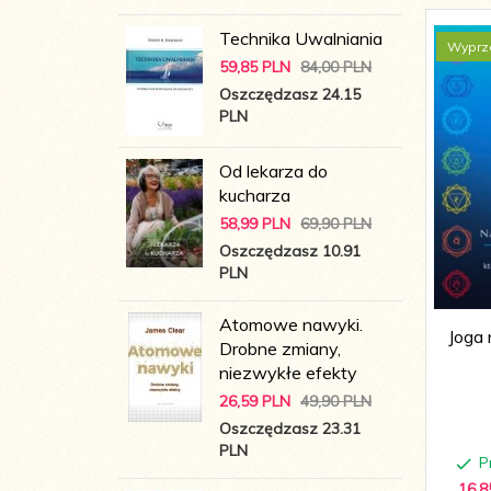
Technika Uwalniania
Wyprz
59,
85
PLN
84,00 PLN
Oszczędzasz 24.15
PLN
Od lekarza do
kucharza
58,
99
PLN
69,90 PLN
Oszczędzasz 10.91
PLN
Atomowe nawyki.
Joga 
Drobne zmiany,
niezwykłe efekty
26,
59
PLN
49,90 PLN
Oszczędzasz 23.31
PLN
P
16,
8