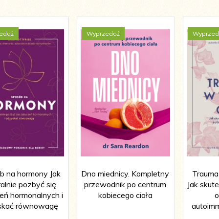
edaż
Wyprzedaż
Wyprzed
b na hormony Jak
Dno miednicy. Kompletny
Trauma 
alnie pozbyć się
przewodnik po centrum
Jak skut
eń hormonalnych i
kobiecego ciała
o
skać równowagę
autoim