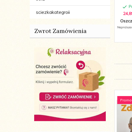
P
sciezkakategroii
24,
8
Oszcz
Najniższa
Zwrot Zamówienia
Promo