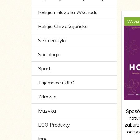
Religia i Filozofia Wschodu
Wyprz
Religia Chrześcijańska
Sex i erotyka
Socjologia
Sport
Tajemnice i UFO
Zdrowie
Muzyka
Sposó
natur
ECO Produkty
zaburz
odzy
Inne