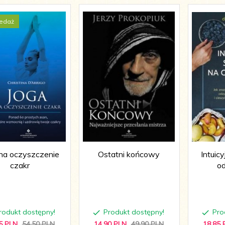
edaż
na oczyszczenie
Ostatni końcowy
Intuic
czakr
o
rodukt dostępny!
Produkt dostępny!
Pro
5
PLN
54,50 PLN
14,
90
PLN
49,90 PLN
18,
85