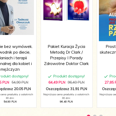
ie bez wymówek.
Pakiet Kuracja Życia
Prost
odnik po diecie,
Metodą Dr Clark /
skuteczn
aniach i terapii
Przepisy I Porady
alnej dla kobiet i
Zdrowotne Doktor Clark
mężczyzn
rodukt dostępny!
Produkt dostępny!
Pro
5
PLN
54,90 PLN
64,
49
PLN
96,40 PLN
27,
85
ędzasz 20.05 PLN
Oszczędzasz 31.91 PLN
Oszczęd
 cena produktu z ostatnich
Najniższa cena produktu z ostatnich
Najniższa ce
30 dni:
30 dni:
54.90 PLN
96.40 PLN