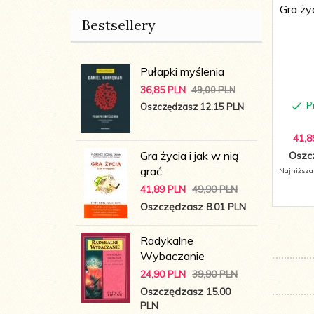
Gra życ
Bestsellery
Pułapki myślenia
36,
85
PLN
49,00 PLN
P
Oszczędzasz 12.15 PLN
41,
8
Gra życia i jak w nią
Oszc
grać
Najniższa
41,
89
PLN
49,90 PLN
Oszczędzasz 8.01 PLN
Radykalne
Wybaczanie
24,
90
PLN
39,90 PLN
Oszczędzasz 15.00
PLN