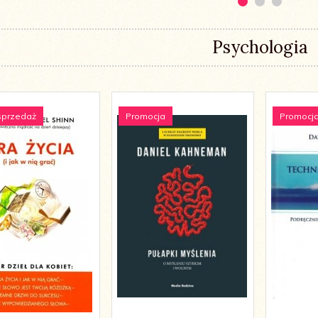
Psychologia
sprzedaż
Promocja
Promocj
zczęśliwsze dziecko w
Podróże do życia po śmierci
okolicy
Produkt dostępny!
Produkt dostępny!
8,
85
PLN
34,90 PLN
17,
90
PLN
39,90 PLN
zczędzasz 16.05 PLN
Oszczędzasz 22.00 PLN