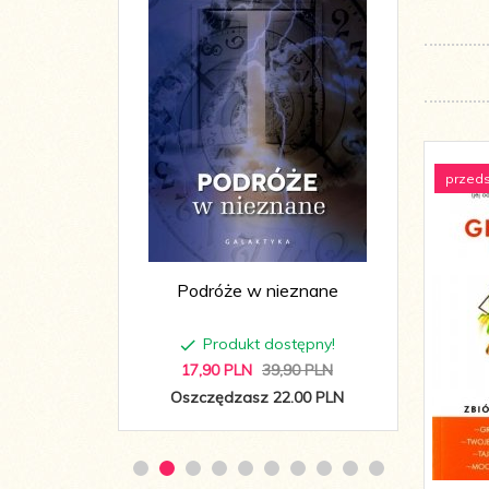
przed
iemowlę w
Podróże w nieznane
Najs
ępny!
Produkt dostępny!
0 PLN
17,
90
PLN
39,90 PLN
1
01 PLN
Oszczędzasz 22.00 PLN
Os