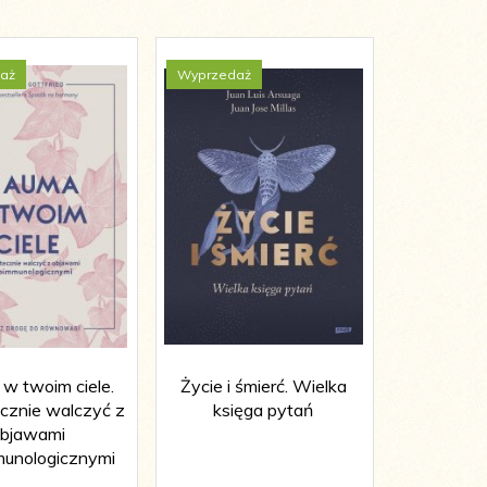
aż
Wyprzedaż
Wyprzedaż
w twoim ciele.
Życie i śmierć. Wielka
Na dobr
ecznie walczyć z
księga pytań
Roślinne ś
bjawami
s
munologicznymi