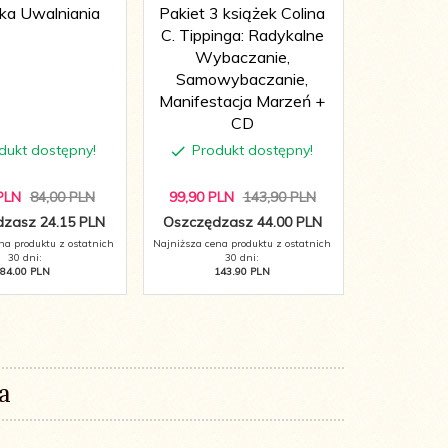
ka Uwalniania
Pakiet 3 książek Colina
Atomow
C. Tippinga: Radykalne
Drobn
Wybaczanie,
niezwy
Samowybaczanie,
Manifestacja Marzeń +
CD
dukt dostępny!
Produkt dostępny!
Produ
PLN
84,00 PLN
99,
90
PLN
143,90 PLN
26,
59
PL
zasz 24.15 PLN
Oszczędzasz 44.00 PLN
Oszczędza
na produktu z ostatnich
Najniższa cena produktu z ostatnich
Najniższa cena 
30 dni:
30 dni:
3
84.00 PLN
143.90 PLN
49
a