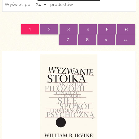
pop
Wyświetl po
produktów
1
2
3
4
5
6
7
8
»
»»