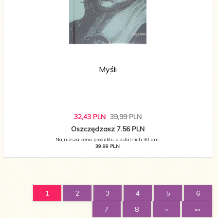
Myśli
32,
43
PLN
39,99 PLN
Oszczędzasz 7.56 PLN
Najniższa cena produktu z ostatnich 30 dni:
39.99 PLN
1
2
3
4
5
6
7
8
»
»»