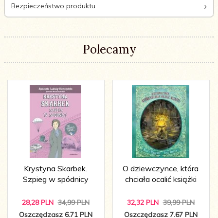
Bezpieczeństwo produktu
Polecamy
Krystyna Skarbek.
O dziewczynce, która
Szpieg w spódnicy
chciała ocalić książki
28,
28
PLN
34,99 PLN
32,
32
PLN
39,99 PLN
Oszczędzasz 6.71 PLN
Oszczędzasz 7.67 PLN