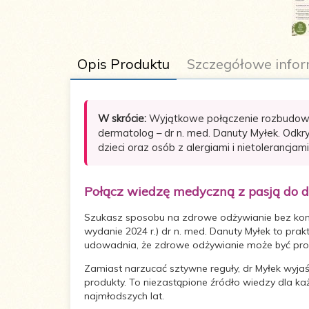
Opis Produktu
Szczegółowe infor
W skrócie:
Wyjątkowe połączenie rozbudowane
dermatolog – dr n. med. Danuty Myłek. Odkryj
dzieci oraz osób z alergiami i nietolerancj
Autor:
Danuta Myłek
Połącz wiedzę medyczną z pasją do
Liczba stron:
224
Szukasz sposobu na zdrowe odżywianie bez konie
wydanie 2024 r.) dr n. med. Danuty Myłek to prak
Wymiary:
145x205
udowadnia, że zdrowe odżywianie może być pros
Zamiast narzucać sztywne reguły, dr Myłek wyja
Oprawa:
Miękka
produkty. To niezastąpione źródło wiedzy dla k
najmłodszych lat.