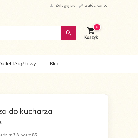
Zaloguj się
Załóż konto
0
Outlet Książkowy
Blog
za do kucharza
k
rednia:
3.8
ocen:
86