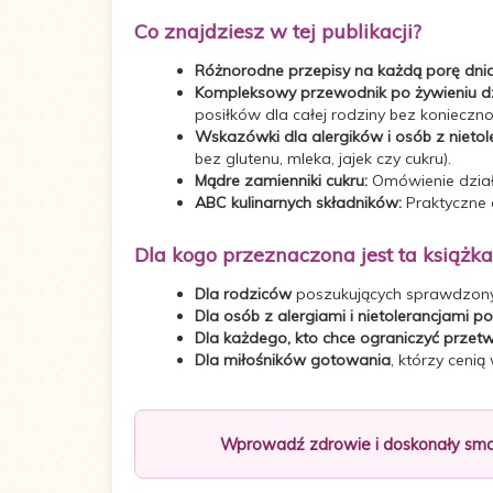
ISBN:
978-83-939769-0-4
Co znajdziesz w tej publikacji?
Rok
Różnorodne przepisy na każdą porę dnia
2024
wydania:
Kompleksowy przewodnik po żywieniu dz
posiłków dla całej rodziny bez koniecz
Wskazówki dla alergików i osób z nietol
bez glutenu, mleka, jajek czy cukru).
Mądre zamienniki cukru:
Omówienie działan
ABC kulinarnych składników:
Praktyczne o
Dla kogo przeznaczona jest ta książka
Dla rodziców
poszukujących sprawdzonyc
Dla osób z alergiami i nietolerancjami
Dla każdego, kto chce ograniczyć prze
Dla miłośników gotowania
, którzy cenią
Wprowadź zdrowie i doskonały smak