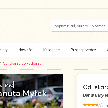
llery
Nowości
Kategorie
Przedsprzedaż
Od lekarza do kucharza
Od lekar
Danuta Myłe
ś