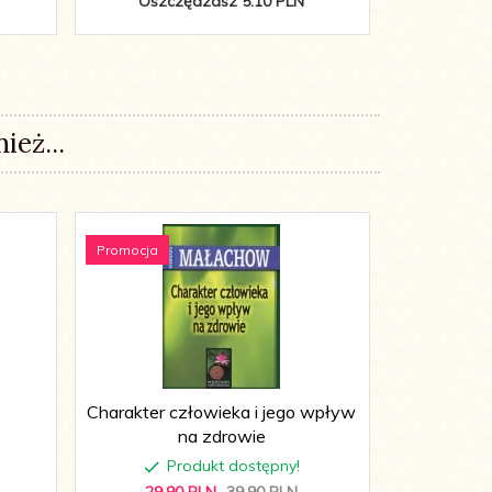
Oszczędzasz 5.10 PLN
Oszc
ież...
Promocja
Promocja
Charakter człowieka i jego wpływ
Lecz
na zdrowie
Produkt dostępny!
P