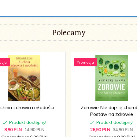
Polecamy
ocja
Promocja
chnia zdrowia i młodości
Zdrowie Nie daj się choro
Postaw na zdrowie
Produkt dostępny!
Produkt dostępny!
8,
90
PLN
14,90 PLN
26,
90
PLN
34,90 PLN