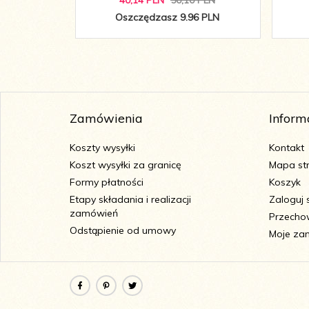
40,
14
PLN
50,10 PLN
Oszczędzasz 9.96 PLN
Zamówienia
Inform
Koszty wysyłki
Kontakt
Koszt wysyłki za granicę
Mapa st
Formy płatności
Koszyk
Etapy składania i realizacji
Zaloguj 
zamówień
Przecho
Odstąpienie od umowy
Moje za