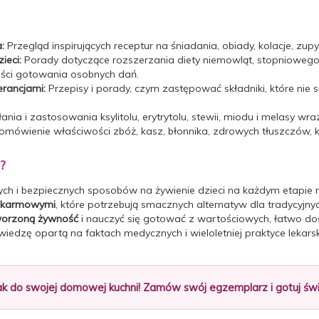
:
Przegląd inspirujących receptur na śniadania, obiady, kolacje, zu
ieci:
Porady dotyczące rozszerzania diety niemowląt, stopniowe
ności gotowania osobnych dań.
erancjami:
Przepisy i porady, czym zastępować składniki, które nie
ia i zastosowania ksylitolu, erytrytolu, stewii, miodu i melasy wra
mówienie właściwości zbóż, kasz, błonnika, zdrowych tłuszczów, ki
?
h i bezpiecznych sposobów na żywienie dzieci na każdym etapie 
 pokarmowymi
, które potrzebują smacznych alternatyw dla tradycyjny
tworzoną żywność
i nauczyć się gotować z wartościowych, łatwo do
 wiedzę opartą na faktach medycznych i wieloletniej praktyce lekarsk
 do swojej domowej kuchni! Zamów swój egzemplarz i gotuj świa