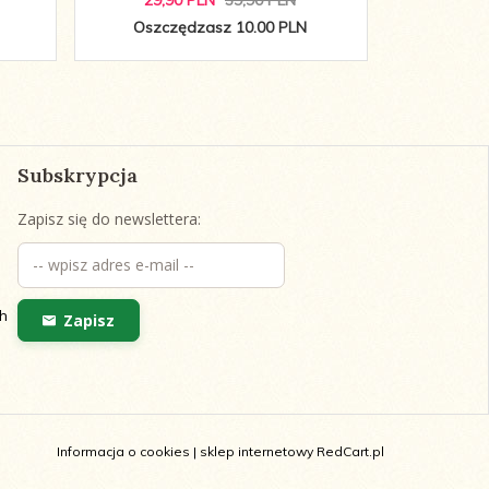
29,
90
PLN
39,90 PLN
29,
9
Oszczędzasz 10.00 PLN
Oszcz
Subskrypcja
Zapisz się do newslettera:
h
Zapisz
Informacja o cookies
|
sklep internetowy
RedCart.pl