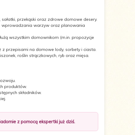
py, sałatki, przekąski oraz zdrowe domowe desery.
go wprowadzania warzyw oraz planowania
 służą wszystkim domownikom (m.in. propozycje
z z przepisami na domowe lody, sorbety i ciasta.
szonek, roślin strączkowych, ryb oraz mięsa.
rozwoju.
ch produktów.
stępnych składników.
iej.
domie z pomocą ekspertki już dziś.