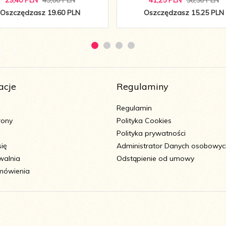
29,
40
PLN
49,00 PLN
41,
25
PLN
56,50 PLN
Oszczędzasz 19.60 PLN
Oszczędzasz 15.25 PLN
acje
Regulaminy
Regulamin
rony
Polityka Cookies
Polityka prywatności
się
Administrator Danych osobowyc
walnia
Odstąpienie od umowy
mówienia