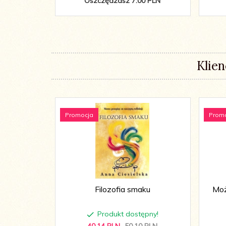
Oszczędzasz 7.00 PLN
Klien
Promocja
Prom
Filozofia smaku
Moż
Produkt dostępny!