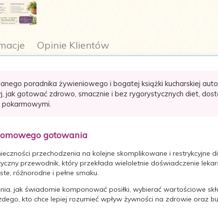
macje
Opinie Klientów
go poradnika żywieniowego i bogatej książki kucharskiej autorst
, jak gotować zdrowo, smacznie i bez rygorystycznych diet, dosto
ami pokarmowymi.
 domowego gotowania
czności przechodzenia na kolejne skomplikowane i restrykcyjne di
tyczny przewodnik, który przekłada wieloletnie doświadczenie lekars
te, różnorodne i pełne smaku.
śnia, jak świadomie komponować posiłki, wybierać wartościowe skł
ażdego, kto chce lepiej rozumieć wpływ żywności na zdrowie oraz