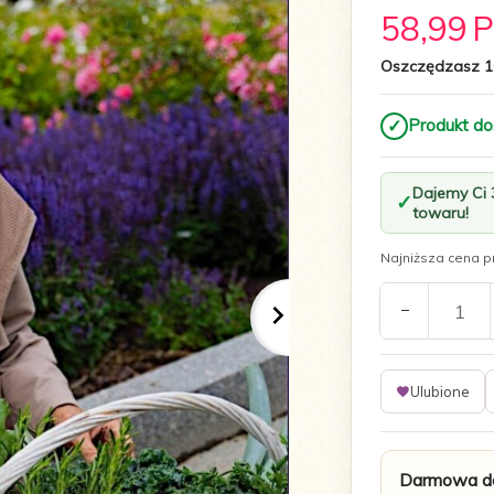
58,
99
Oszczędzasz 1
✓
Produkt do
Dajemy Ci
towaru!
Najniższa cena pr
Ulubione
Darmowa do