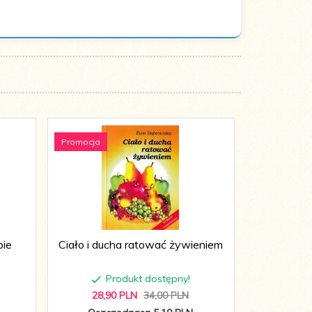
Promocja
Promocja
bie
Ciało i ducha ratować żywieniem
Przywraca
Produkt dostępny!
P
28,
90
PLN
34,00 PLN
15,
3