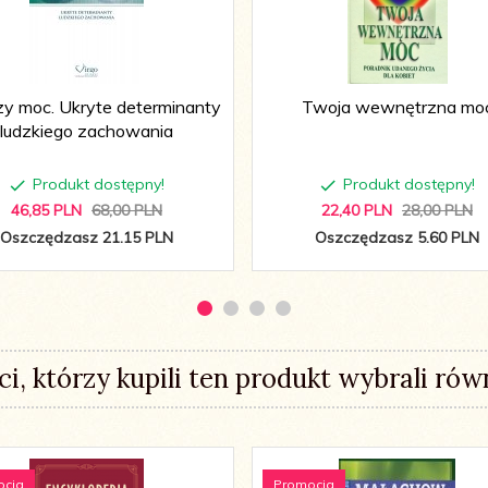
czy moc. Ukryte determinanty
Twoja wewnętrzna mo
ludzkiego zachowania
Produkt dostępny!
Produkt dostępny!
46,
85
PLN
68,00 PLN
22,
40
PLN
28,00 PLN
Oszczędzasz 21.15 PLN
Oszczędzasz 5.60 PLN
ci, którzy kupili ten produkt wybrali równ
ocja
Promocja