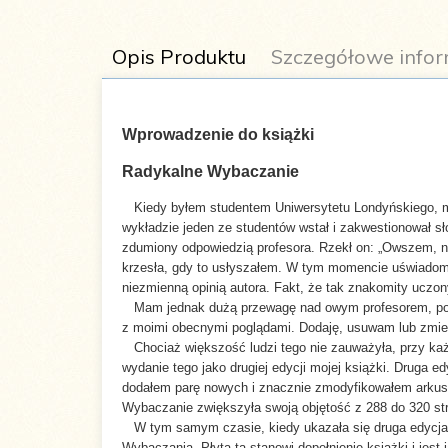
Opis Produktu
Szczegółowe infor
Wprowadzenie do książki
Radykalne Wybaczanie
Autor:
Colin Tipping
Kiedy byłem studentem Uniwersytetu Londyńskiego, miał
wykładzie jeden ze studentów wstał i zakwestionował sł
Tytuł
zdumiony odpowiedzią profesora. Rzekł on: „Owszem, na
Radical Forgiveness
oryginału:
krzesła, gdy to usłyszałem. W tym momencie uświadomił
niezmienną opinią autora. Fakt, że tak znakomity uczon
Mam jednak dużą przewagę nad owym profesorem, poni
Liczba stron:
282
z moimi obecnymi poglądami. Dodaję, usuwam lub zmien
Chociaż większość ludzi tego nie zauważyła, przy każ
wydanie tego jako drugiej edycji mojej książki. Druga 
Wymiary:
125x195
dodałem parę nowych i znacznie zmodyfikowałem arkusze
Wybaczanie zwiększyła swoją objętość z 288 do 320 str
Oprawa:
Miękka
W tym samym czasie, kiedy ukazała się druga edycja 
Wybaczania. Płyta ta stanowi dopełnienie książki i jest