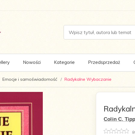
llery
Nowości
Kategorie
Przedsprzedaż
Emocje i samoświadomość
Radykalne Wybaczanie
Radykal
Colin C. Tip
ś