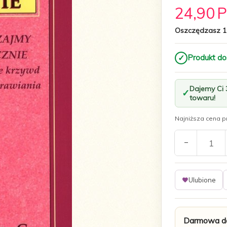
24,
90
Oszczędzasz 1
✓
Produkt do
Dajemy Ci
towaru!
Najniższa cena pr
Ulubione
Darmowa do