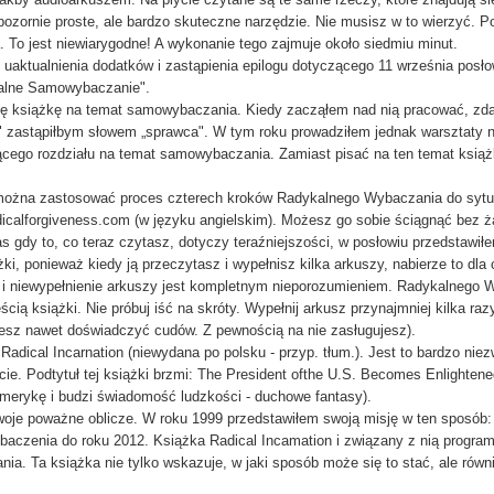
pozornie proste, ale bardzo skuteczne narzędzie. Nie musisz w to wierzyć. Po
a. To jest niewiarygodne! A wykonanie tego zajmuje około siedmiu minut.
aktualnienia dodatków i zastąpienia epilogu dotyczącego 11 września posłow
kalne Samowybaczanie".
ę książkę na temat samowybaczania. Kiedy zacząłem nad nią pracować, zdał
ara" zastąpiłbym słowem „sprawca". W tym roku prowadziłem jednak warsztaty
ącego rozdziału na temat samowybaczania. Zamiast pisać na ten temat książ
 można zastosować proces czterech kroków Radykalnego Wybaczania do sytuac
adicalforgiveness.com (w języku angielskim). Możesz go sobie ściągnąć bez ża
 gdy to, co teraz czytasz, dotyczy teraźniejszości, w posłowiu przedstawiłe
, ponieważ kiedy ją przeczytasz i wypełnisz kilka arkuszy, nabierze to dla 
niewypełnienie arkuszy jest kompletnym nieporozumieniem. Radykalnego Wyb
cią książki. Nie próbuj iść na skróty. Wypełnij arkusz przynajmniej kilka razy
żesz nawet doświadczyć cudów. Z pewnością na nie zasługujesz).
ical Incarnation (niewydana po polsku - przyp. tłum.). Jest to bardzo niezw
ecie. Podtytuł tej książki brzmi: The President ofthe U.S. Becomes Enlighte
merykę i budzi świadomość ludzkości - duchowe fantasy).
oje poważne oblicze. W roku 1999 przedstawiłem swoją misję w ten sposób: 
czenia do roku 2012. Książka Radical Incamation i związany z nią program o
ania. Ta książka nie tylko wskazuje, w jaki sposób może się to stać, ale rów