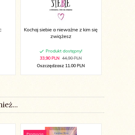
c
Kochaj siebie a nieważne z kim się
Miłość
zwiążesz
Produkt dostępny!
P
33,
90
PLN
44,90 PLN
39,
8
Oszczędzasz 11.00 PLN
Oszcz
ież...
Promocja
Promocja