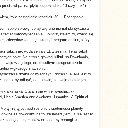
 prostu włączasz płytę, odpowiadasz 13 razy „tak" i
iem, było zastąpienie rozdziału 30. - „Pożegnanie
em sobie sprawę, że byłaby ona niemal identyczna z
 na temat samowybaczania i wykorzystałem to, czego się
kę, zdecydowałem się stworzyć program on-line, który
ji takich jak wydarzenia z 11 września. Teraz tekst
dnych opłat. Na stronie głównej kliknij na Downloads,
m swoją wizję tego, co chciałbym osiągnąć dzięki
ciebie większego znaczenia.
aczania trzeba doświadczyć i docenić je. Nie jest to
 - po to, by odkryć, co sprawia, że twoja energia jest
ykła książka. Staram się w niej wyjaśnić, w
ned, Heals America and Awakens Humanity - A Spiritual
Moją misją jest podniesienie świadomości planety
n-line są dowodami na to, że uwierzyłem, iż nie jest to
nież zachęca czytelników do tego, by pomogli w