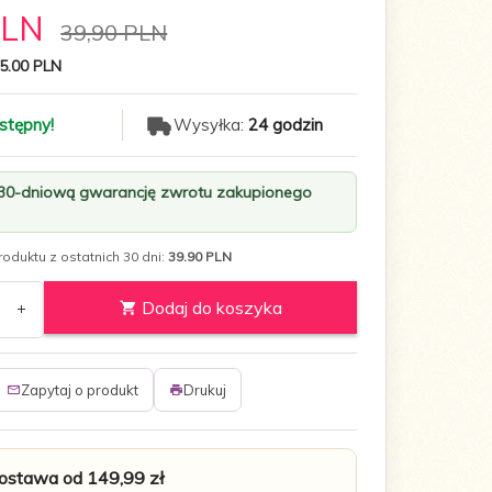
PLN
39,90 PLN
5.00 PLN
stępny!
Wysyłka:
24 godzin
 30-dniową gwarancję zwrotu zakupionego
oduktu z ostatnich 30 dni:
39.90 PLN
Dodaj do koszyka
Zapytaj o produkt
Drukuj
stawa od 149,99 zł