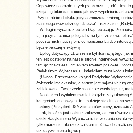
Odpowiedź na każde z tych pytań brzmi: „Tak". Jest to 
ISBN:
978-83-87025-44-1
dzieją się takie same cuda jak przy wypełnianiu arkusz
Przy ostatnim dodruku jedyną znaczącą zmianą, oprócz u
zranionego wewnętrznego dziecka" - rozdziałem „Rady
Tłumacz:
Irena Stąpor
W drugim wydaniu zrobiłem błąd, obiecując, że napisz
tą, a jedyna różnica polegałaby na tym, że słowo „ofi
Rok
podczas nich nauczyłem, do napisania bardzo interesuj
2005
wydania:
będzie bardziej efektywny.
Epilog dotyczący 11 września był ilustracją tego, jak
ten jest dostępny na naszej stronie internetowej www.r
tam go znajdziesz. Zmieniłem również posłowie. Podczas
Radykalnym Wybaczaniu. Umieściłem to na końcu książki
(Uwaga. Przeczytanie książki Radykalne Wybaczanie i 
ćwiczenie intelektualne, a arkusz jest najważniejszą częś
zablokowana. Twoje życie stanie się wtedy lepsze, mo
Napisałem i wydałem również książkę zatytułowaną A Rad
kategoriach duchowych, to, co dzieje się dzisiaj na świ
Fantasy (Prezydent USA zostaje oświecony, uzdrawia A
Tak, książka jest całkiem zabawna, ale ma również sw
dzięki Radykalnemu Wybaczaniu i stworzenie świata wyba
tylko marzenie, ale rzecz całkiem możliwa do zrealizow
urzeczywistnieniu tej wizji.