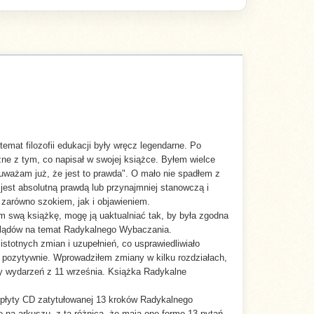
mat filozofii edukacji były wręcz legendarne. Po
zne z tym, co napisał w swojej książce. Byłem wielce
uważam już, że jest to prawda". O mało nie spadłem z
est absolutną prawdą lub przynajmniej stanowczą i
 zarówno szokiem, jak i objawieniem.
wą książkę, mogę ją uaktualniać tak, by była zgodna
oglądów na temat Radykalnego Wybaczania.
totnych zmian i uzupełnień, co usprawiedliwiało
zo pozytywnie. Wprowadziłem zmiany w kilku rozdziałach,
cy wydarzeń z 11 września. Książka Radykalne
płyty CD zatytułowanej 13 kroków Radykalnego
ę na arkuszu, z tą różnicą, że mają one formę 13 pytań.