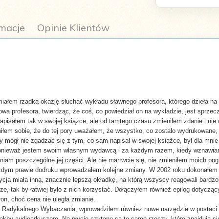
macje
Opinie Klientów
em rzadką okazję słuchać wykładu sławnego profesora, którego dzieła na te
owa profesora, twierdząc, że coś, co powiedział on na wykładzie, jest sprzec
pisałem tak w swojej książce, ale od tamtego czasu zmieniłem zdanie i nie 
em sobie, że do tej pory uważałem, że wszystko, co zostało wydrukowane, j
y mógł nie zgadzać się z tym, co sam napisał w swojej książce, był dla mnie
eważ jestem swoim własnym wydawcą i za każdym razem, kiedy wznawiam s
iam poszczególne jej części. Ale nie martwcie się, nie zmieniłem moich p
dym prawie dodruku wprowadzałem kolejne zmiany. W 2002 roku dokonałem is
edycja miała inną, znacznie lepszą okładkę, na którą wszyscy reagowali bard
, tak by łatwiej było z nich korzystać. Dołączyłem również epilog dotyczą
on, choć cena nie uległa zmianie.
Radykalnego Wybaczania, wprowadziłem również nowe narzędzie w postaci 
 jakby audioarkuszem. Na płycie czytane są te same rzeczy, które znajdują si