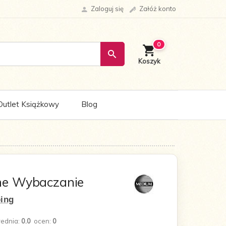
Zaloguj się
Załóż konto
0
Outlet Książkowy
Blog
ne Wybaczanie
ping
rednia:
0.0
ocen:
0