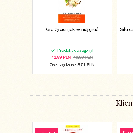
Gra życia i jak w nią grać
Siła 
Produkt dostępny!
41,
89
PLN
49,90 PLN
Oszczędzasz 8.01 PLN
Klien
Promocja
Prom