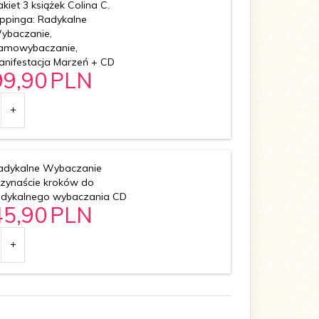
kiet 3 książek Colina C.
ippinga: Radykalne
ybaczanie,
amowybaczanie,
anifestacja Marzeń + CD
99,
90
PLN
adykalne Wybaczanie
rzynaście kroków do
adykalnego wybaczania CD
45,
90
PLN