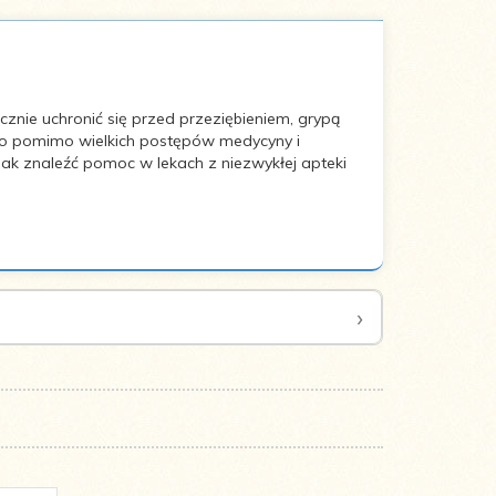
cznie uchronić się przed przeziębieniem, grypą
, bo pomimo wielkich postępów medycyny i
jak znaleźć pomoc w lekach z niezwykłej apteki