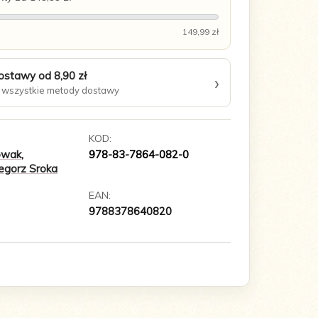
149,99 zł
ostawy od 8,90 zł
›
wszystkie metody dostawy
KOD:
owak
,
978-83-7864-082-0
egorz Sroka
EAN:
9788378640820