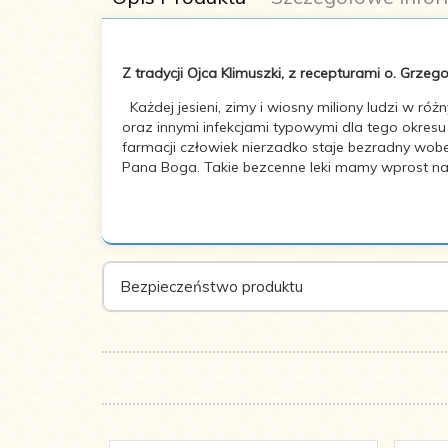
Z tradycji Ojca Klimuszki, z recepturami o. Grzeg
Każdej jesieni, zimy i wiosny miliony ludzi w r
oraz innymi infekcjami typowymi dla tego okresu
Autor:
Zbigniew T. Nowak
farmacji człowiek nierzadko staje bezradny wobe
Pana Boga. Takie bezcenne leki mamy wprost na w
Liczba stron:
128
Wymiary:
145x205
Bezpieczeństwo produktu
Oprawa:
Miękka
ISBN:
978-83-7864-082-0
Rok
2018
wydania: