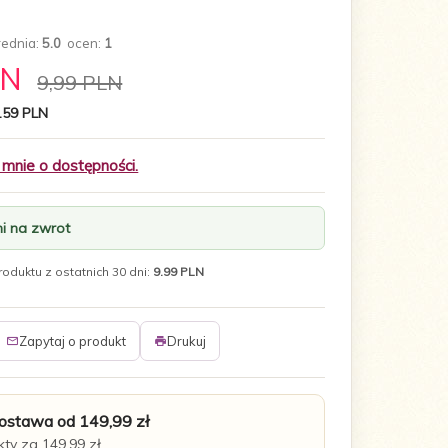
rednia:
5.0
ocen:
1
LN
9,99 PLN
.59 PLN
nie o dostępności.
i na zwrot
oduktu z ostatnich 30 dni:
9.99 PLN
Zapytaj o produkt
Drukuj
stawa od 149,99 zł
ty za 149,99 zł