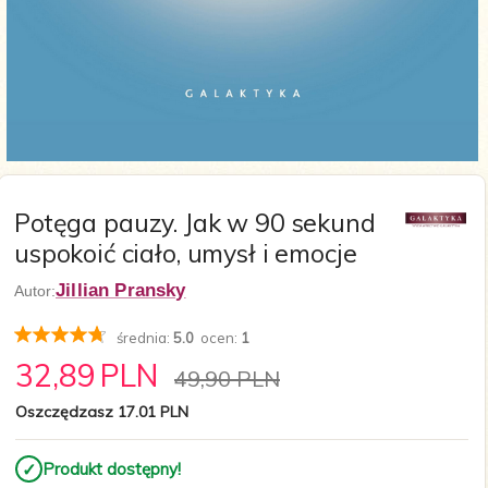
Potęga pauzy. Jak w 90 sekund
uspokoić ciało, umysł i emocje
Jillian Pransky
Autor:
średnia:
5.0
ocen:
1
32,
89
PLN
49,90 PLN
Oszczędzasz 17.01 PLN
✓
Produkt dostępny!