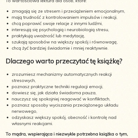
To wartościowa lektura dla osób, które:
zmagają się ze stresem i przeciążeniem emocjonalnym,
mają trudność z kontrolowaniem impulsów i reakcji,
chcą poprawić swoje relacje z innymi ludźmi,
interesują się psychologią i neurobiologią stresu,
praktykują uważność lub medytację,
szukają sposobów na większy spokój i równowagę,
chcą żyć bardziej świadomie i mniej reaktywnie.
Dlaczego warto przeczytać tę książkę?
zrozumiesz mechanizmy automatycznych reakcji
stresowych,
poznasz praktyczne techniki regulacji emocji,
dowiesz się, jak działa świadoma pauza,
nauczysz się spokojniej reagować w konfliktach,
poznasz sposoby wyciszania przeciążonego układu
nerwowego,
odzyskasz większy spokój, obecność i kontrolę nad
własnymi reakcjami.
To mądra, wspierająca i niezwykle potrzebna książka o tym,