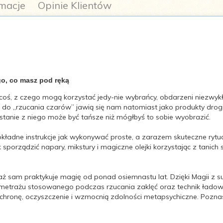
macje
Opinie Klientów
ego, co masz pod ręką
oś, z czego mogą korzystać jedy-nie wybrańcy, obdarzeni niezwykł
pells, Brews, Potions & Powders from Everyday Ingredients
ne do „rzucania czarów” jawią się nam natomiast jako produkty dr
ystanie z niego może być tańsze niż mógłbyś to sobie wyobrazić.
ładne instrukcje jak wykonywać proste, a zarazem skuteczne ryt
k sporządzić napary, mikstury i magiczne olejki korzystając z tani
aż sam praktykuje magię od ponad osiemnastu lat. Dzięki Magii z 
onometrażu stosowanego podczas rzucania zaklęć oraz technik łado
ochronę, oczyszczenie i wzmocnią zdolności metapsychiczne. Poznas