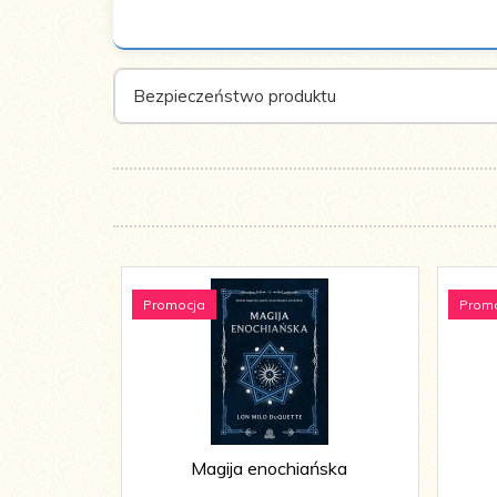
Tłumacz:
Katarzyna Liszyk
Bezpieczeństwo produktu
Rok
2014
wydania:
Promocja
Prom
Magija enochiańska