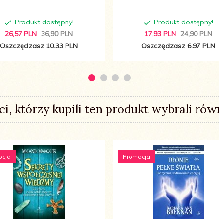
Produkt dostępny!
Produkt dostępny!
26,
57
PLN
36,90 PLN
17,
93
PLN
24,90 PLN
Oszczędzasz 10.33 PLN
Oszczędzasz 6.97 PLN
ci, którzy kupili ten produkt wybrali równ
ocja
Promocja