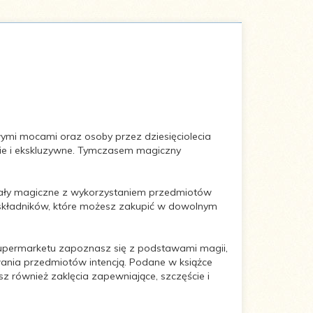
ymi mocami oraz osoby przez dziesięciolecia
ogie i ekskluzywne. Tymczasem magiczny
uały magiczne z wykorzystaniem przedmiotów
ch składników, które możesz zakupić w dowolnym
supermarketu zapoznasz się z podstawami magii,
wania przedmiotów intencją. Podane w książce
z również zaklęcia zapewniające, szczęście i