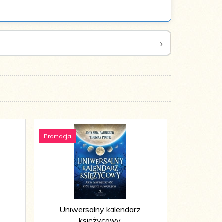
Promocja
Promocja
Uniwersalny kalendarz
Zdejmowa
księżycowy