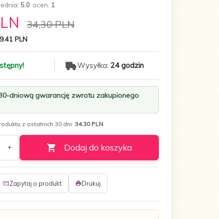
rednia:
5.0
ocen:
1
PLN
34,30 PLN
9.41 PLN
stępny!
Wysyłka:
24 godzin
 30-dniową gwarancję zwrotu zakupionego
oduktu z ostatnich 30 dni:
34.30 PLN
Dodaj do koszyka
Zapytaj o produkt
Drukuj