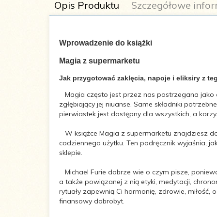
Opis Produktu
Szczegółowe infor
Wprowadzenie do książki
Magia z supermarketu
Autor:
Michael Furie
Jak przygotować zaklęcia, napoje i eliksiry z t
Magia często jest przez nas postrzegana jako c
Tytuł
Supermarket Magic: Creating S
zgłębiający jej niuanse. Same składniki potrzeb
oryginału:
pierwiastek jest dostępny dla wszystkich, a korz
Liczba stron:
240
W książce Magia z supermarketu znajdziesz dok
codziennego użytku. Ten podręcznik wyjaśnia, ja
sklepie.
Wymiary:
145x204
Michael Furie dobrze wie o czym pisze, poniew
a także powiązanej z nią etyki, medytacji, chr
Oprawa:
Miękka
rytuały zapewnią Ci harmonię, zdrowie, miłość, 
finansowy dobrobyt.
ISBN:
978-83-7377-677-7