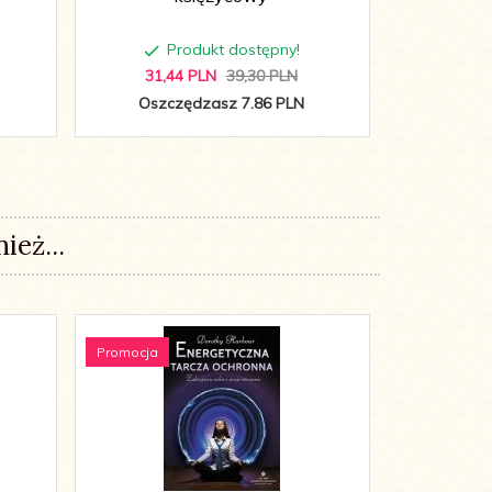
Produkt dostępny!
P
31,
44
PLN
39,30 PLN
29,
9
Oszczędzasz 7.86 PLN
Oszc
ież...
Promocja
Wyprzedaż