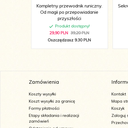
Kompletny przewodnik runiczny.
Sekr
Od magii po przepowiadanie
przyszłości
Produkt dostępny!
29,
90
PLN
39,20 PLN
Oszczędzasz 9.30 PLN
Zamówienia
Inform
Koszty wysyłki
Kontakt
Koszt wysyłki za granicę
Mapa st
Formy płatności
Koszyk
Etapy składania i realizacji
Zaloguj 
zamówień
Przecho