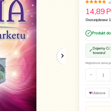
ś
14,
89
Oszczędzasz 1
✓
Produkt do
Dajemy Ci
towaru!
Najniższa cena pr
Ulubione