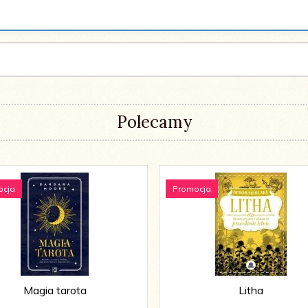
Polecamy
ocja
Promocja
Magia tarota
Litha