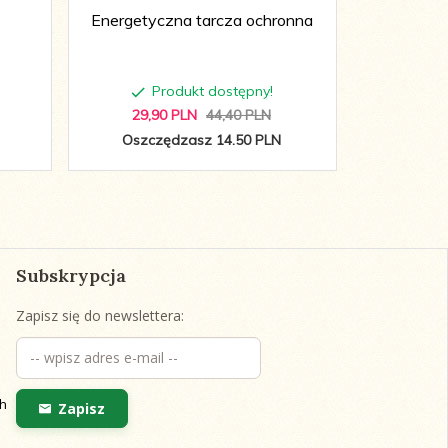
Energetyczna tarcza ochronna
Magia 
Produkt dostępny!
P
29,
90
PLN
44,40 PLN
12,
8
Oszczędzasz 14.50 PLN
Oszcz
Subskrypcja
Zapisz się do newslettera:
h
Zapisz