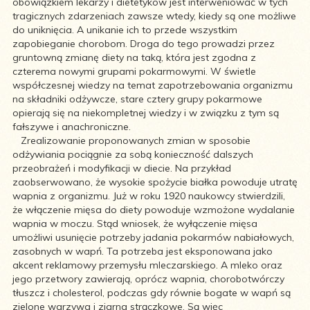
obowiązkiem lekarzy i dietetyków jest interweniować w tych
tragicznych zdarzeniach zawsze wtedy, kiedy są one możliwe
do uniknięcia. A unikanie ich to przede wszystkim
zapobieganie chorobom. Droga do tego prowadzi przez
gruntowną zmianę diety na taką, która jest zgodna z
czterema nowymi grupami pokarmowymi. W świetle
współczesnej wiedzy na temat zapotrzebowania organizmu
na składniki odżywcze, stare cztery grupy pokarmowe
opierają się na niekompletnej wiedzy i w związku z tym są
fałszywe i anachroniczne.
Zrealizowanie proponowanych zmian w sposobie
odżywiania pociągnie za sobą konieczność dalszych
przeobrażeń i modyfikacji w diecie. Na przykład
zaobserwowano, że wysokie spożycie białka powoduje utratę
wapnia z organizmu. Już w roku 1920 naukowcy stwierdzili,
że włączenie mięsa do diety powoduje wzmożone wydalanie
wapnia w moczu. Stąd wniosek, że wyłączenie mięsa
umożliwi usunięcie potrzeby jadania pokarmów nabiałowych,
zasobnych w wapń. Ta potrzeba jest eksponowana jako
akcent reklamowy przemysłu mleczarskiego. A mleko oraz
jego przetwory zawierają, oprócz wapnia, chorobotwórczy
tłuszcz i cholesterol, podczas gdy równie bogate w wapń są
zielone warzywa i ziarna strączkowe. Są więc