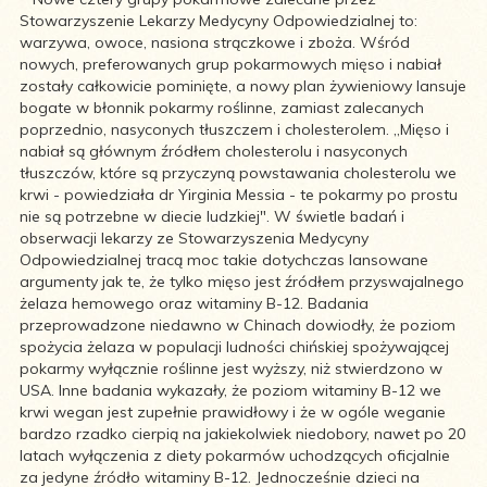
Stowarzyszenie Lekarzy Medycyny Odpowiedzialnej to:
warzywa, owoce, nasiona strączkowe i zboża. Wśród
nowych, preferowanych grup pokarmowych mięso i nabiał
zostały całkowicie pominięte, a nowy plan żywieniowy lansuje
bogate w błonnik pokarmy roślinne, zamiast zalecanych
poprzednio, nasyconych tłuszczem i cholesterolem. „Mięso i
nabiał są głównym źródłem cholesterolu i nasyconych
tłuszczów, które są przyczyną powstawania cholesterolu we
krwi - powiedziała dr Yirginia Messia - te pokarmy po prostu
nie są potrzebne w diecie ludzkiej". W świetle badań i
obserwacji lekarzy ze Stowarzyszenia Medycyny
Odpowiedzialnej tracą moc takie dotychczas lansowane
argumenty jak te, że tylko mięso jest źródłem przyswajalnego
żelaza hemowego oraz witaminy B-12. Badania
przeprowadzone niedawno w Chinach dowiodły, że poziom
spożycia żelaza w populacji ludności chińskiej spożywającej
pokarmy wyłącznie roślinne jest wyższy, niż stwierdzono w
USA. Inne badania wykazały, że poziom witaminy B-12 we
krwi wegan jest zupełnie prawidłowy i że w ogóle weganie
bardzo rzadko cierpią na jakiekolwiek niedobory, nawet po 20
latach wyłączenia z diety pokarmów uchodzących oficjalnie
za jedyne źródło witaminy B-12. Jednocześnie dzieci na