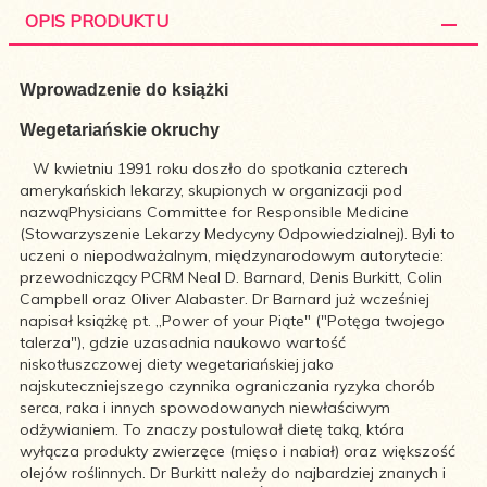
OPIS PRODUKTU
Wprowadzenie do książki
Wegetariańskie okruchy
W kwietniu 1991 roku doszło do spotkania czterech
amerykańskich lekarzy, skupionych w organizacji pod
nazwąPhysicians Committee for Responsible Medicine
(Stowarzyszenie Lekarzy Medycyny Odpowiedzialnej). Byli to
uczeni o niepodważalnym, międzynarodowym autorytecie:
przewodniczący PCRM Neal D. Barnard, Denis Burkitt, Colin
Campbell oraz Oliver Alabaster. Dr Barnard już wcześniej
napisał książkę pt. „Power of your Piąte" ("Potęga twojego
talerza"), gdzie uzasadnia naukowo wartość
niskotłuszczowej diety wegetariańskiej jako
najskuteczniejszego czynnika ograniczania ryzyka chorób
serca, raka i innych spowodowanych niewłaściwym
odżywianiem. To znaczy postulował dietę taką, która
wyłącza produkty zwierzęce (mięso i nabiał) oraz większość
olejów roślinnych. Dr Burkitt należy do najbardziej znanych i