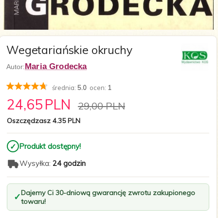
Wegetariańskie okruchy
Maria Grodecka
Autor:
średnia:
5.0
ocen:
1
24,
65
PLN
29,00 PLN
Oszczędzasz 4.35 PLN
✓
Produkt dostępny!
Wysyłka:
24 godzin
Dajemy Ci 30-dniową gwarancję zwrotu zakupionego
towaru!