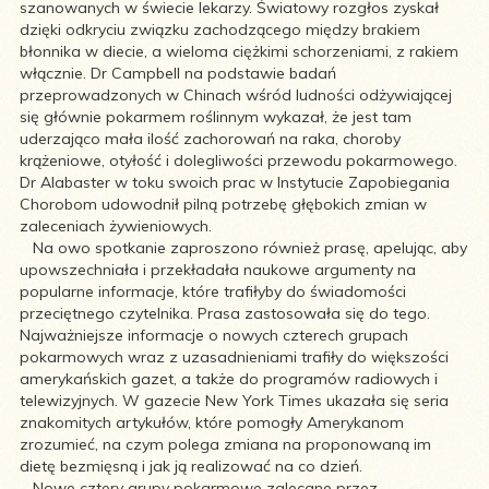
szanowanych w świecie lekarzy. Światowy rozgłos zyskał
dzięki odkryciu związku zachodzącego między brakiem
błonnika w diecie, a wieloma ciężkimi schorzeniami, z rakiem
włącznie. Dr Campbell na podstawie badań
przeprowadzonych w Chinach wśród ludności odżywiającej
się głównie pokarmem roślinnym wykazał, że jest tam
uderzająco mała ilość zachorowań na raka, choroby
krążeniowe, otyłość i dolegliwości przewodu pokarmowego.
Dr Alabaster w toku swoich prac w Instytucie Zapobiegania
Chorobom udowodnił pilną potrzebę głębokich zmian w
zaleceniach żywieniowych.
Na owo spotkanie zaproszono również prasę, apelując, aby
upowszechniała i przekładała naukowe argumenty na
popularne informacje, które trafiłyby do świadomości
przeciętnego czytelnika. Prasa zastosowała się do tego.
Najważniejsze informacje o nowych czterech grupach
pokarmowych wraz z uzasadnieniami trafiły do większości
amerykańskich gazet, a także do programów radiowych i
telewizyjnych. W gazecie New York Times ukazała się seria
znakomitych artykułów, które pomogły Amerykanom
zrozumieć, na czym polega zmiana na proponowaną im
dietę bezmięsną i jak ją realizować na co dzień.
Nowe cztery grupy pokarmowe zalecane przez