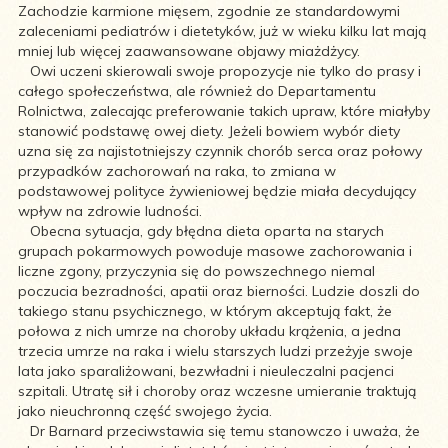
Zachodzie karmione mięsem, zgodnie ze standardowymi
zaleceniami pediatrów i dietetyków, już w wieku kilku lat mają
mniej lub więcej zaawansowane objawy miażdżycy.
Owi uczeni skierowali swoje propozycje nie tylko do prasy i
całego społeczeństwa, ale również do Departamentu
Rolnictwa, zalecając preferowanie takich upraw, które miałyby
stanowić podstawę owej diety. Jeżeli bowiem wybór diety
uzna się za najistotniejszy czynnik chorób serca oraz połowy
przypadków zachorowań na raka, to zmiana w
podstawowej polityce żywieniowej będzie miała decydujący
wpływ na zdrowie ludności.
Obecna sytuacja, gdy błędna dieta oparta na starych
grupach pokarmowych powoduje masowe zachorowania i
liczne zgony, przyczynia się do powszechnego niemal
poczucia bezradności, apatii oraz bierności. Ludzie doszli do
takiego stanu psychicznego, w którym akceptują fakt, że
połowa z nich umrze na choroby układu krążenia, a jedna
trzecia umrze na raka i wielu starszych ludzi przeżyje swoje
lata jako sparaliżowani, bezwładni i nieuleczalni pacjenci
szpitali. Utratę sił i choroby oraz wczesne umieranie traktują
jako nieuchronną część swojego życia.
Dr Barnard przeciwstawia się temu stanowczo i uważa, że