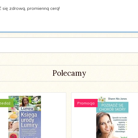
yć się zdrową, promienną cerą!
Polecamy
zedaż
Promocja