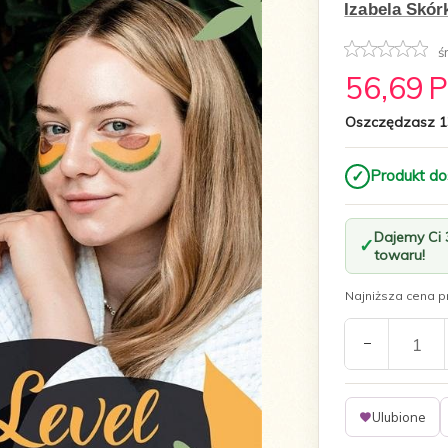
Izabela Skór
ś
56,
69
Oszczędzasz 1
✓
Produkt do
Dajemy Ci
towaru!
Najniższa cena pr
Ulubione