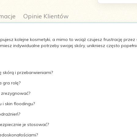
macje
Opinie Klientów
jesz kolejne kosmetyki, a mimo to wciąż czujesz frustrację przez st
umiesz indywidualne potrzeby swojej skóry, unikniesz często popełn
ię skórą i przebarwieniami?
 gra rolę?
z zrezygnować?
 i skin floodingu?
podrażnień?
bezpiecznie je stosować?
iedoskonałościami?