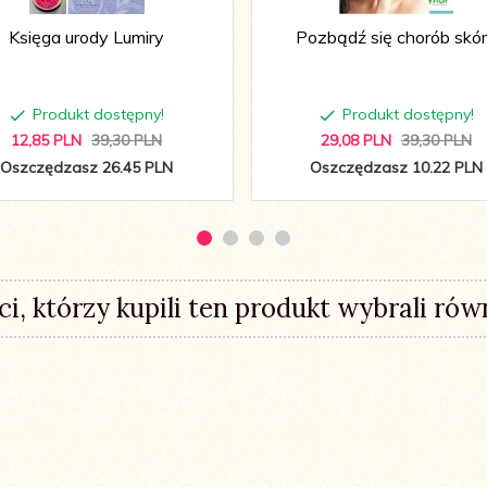
Księga urody Lumiry
Pozbądź się chorób skó
Produkt dostępny!
Produkt dostępny!
12,
85
PLN
39,30 PLN
29,
08
PLN
39,30 PLN
Oszczędzasz 26.45 PLN
Oszczędzasz 10.22 PLN
ci, którzy kupili ten produkt wybrali równ