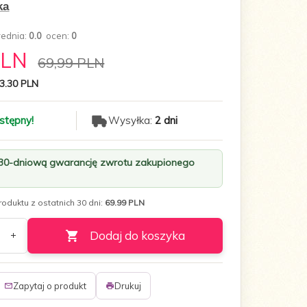
ka
rednia:
0.0
ocen:
0
PLN
69,99 PLN
3.30 PLN
stępny!
Wysyłka:
2 dni
 30-dniową gwarancję zwrotu zakupionego
oduktu z ostatnich 30 dni:
69.99 PLN
Dodaj do koszyka
Zapytaj o produkt
Drukuj