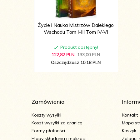
Życie i Nauka Mistrzów Dalekiego
Wschodu Tom I-III Tom IV-VI
Produkt dostępny!
122,
82
PLN
133,00 PLN
Oszczędzasz 10.18 PLN
Zamówienia
Inform
Koszty wysyłki
Kontakt
Koszt wysyłki za granicę
Mapa st
Formy płatności
Koszyk
Etapy składania i realizacji
Zaloguj 