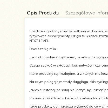
Opis Produktu
Szczegółowe infor
Spędzasz godziny między półkami w drogerii, kupu
ryzykowne eksperymenty! Dzięki tej książce zroz
NEXT LEVEL!
Autor:
Izabela Skórka
Dowiesz się m.in.:
Jak radzić sobie z trądzikiem, przetłuszczającą s
Format:
210x162 mm
Czego szukać w składach kosmetyków i czy cena
Które produkty są niezbędne, a z których możes
Ilość stron:
288
Na czym polegają metody sluggingu, skin cyclingu
ISBN:
9788383170862
Jakich substancji ze sobą nie łączyć, by uniknąć 
Co musisz wiedzieć o kwasach i retinoidach, by 
Oprawa:
zintegrowana
Jakie produkty do makijażu wybierać do cery z n