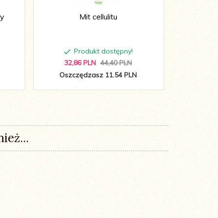
ry
Mit cellulitu
Te
Produkt dostępny!
P
32,
86
PLN
44,40 PLN
22,
9
Oszczędzasz 11.54 PLN
Oszc
ież...