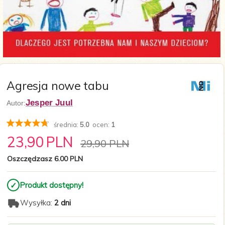
Agresja nowe tabu
Jesper Juul
Autor:
średnia:
5.0
ocen:
1
23,
90
PLN
29,90 PLN
Oszczędzasz 6.00 PLN
✓
Produkt dostępny!
Wysyłka:
2 dni