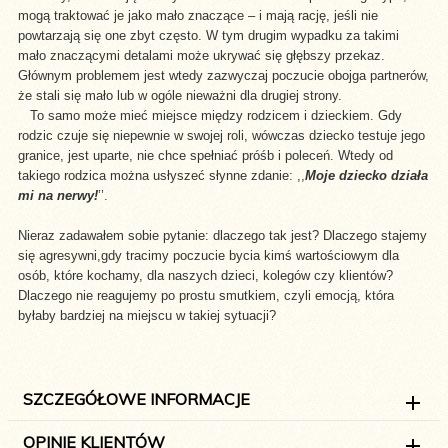
mogą traktować je jako mało znaczące ‒ i mają rację, jeśli nie
powtarzają się one zbyt często. W tym drugim wypadku za takimi
mało znaczącymi detalami może ukrywać się głębszy przekaz.
Głównym problemem jest wtedy zazwyczaj poczucie obojga partnerów,
że stali się mało lub w ogóle nieważni dla drugiej strony.
To samo może mieć miejsce między rodzicem i dzieckiem. Gdy
rodzic czuje się niepewnie w swojej roli, wówczas dziecko testuje jego
granice, jest uparte, nie chce spełniać próśb i poleceń. Wtedy od
takiego rodzica można usłyszeć słynne zdanie: ,,
Moje dziecko działa
mi na nerwy!
’’.
Nieraz zadawałem sobie pytanie: dlaczego tak jest? Dlaczego stajemy
się agresywni,gdy tracimy poczucie bycia kimś wartościowym dla
osób, które kochamy, dla naszych dzieci, kolegów czy klientów?
Dlaczego nie reagujemy po prostu smutkiem, czyli emocją, która
byłaby bardziej na miejscu w takiej sytuacji?
SZCZEGÓŁOWE INFORMACJE
OPINIE KLIENTÓW