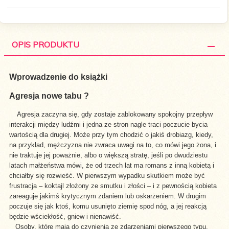
OPIS PRODUKTU
Wprowadzenie do książki
Agresja nowe tabu ?
Agresja zaczyna się, gdy zostaje zablokowany spokojny przepływ
interakcji między ludźmi i jedna ze stron nagle traci poczucie bycia
wartością dla drugiej. Może przy tym chodzić o jakiś drobiazg, kiedy,
na przykład, mężczyzna nie zwraca uwagi na to, co mówi jego żona, i
nie traktuje jej poważnie, albo o większą stratę, jeśli po dwudziestu
latach małżeństwa mówi, że od trzech lat ma romans z inną kobietą i
chciałby się rozwieść. W pierwszym wypadku skutkiem może być
frustracja – koktajl złożony ze smutku i złości – i z pewnością kobieta
zareaguje jakimś krytycznym zdaniem lub oskarżeniem. W drugim
poczuje się jak ktoś, komu usunięto ziemię spod nóg, a jej reakcją
będzie wściekłość, gniew i nienawiść.
Osoby, które mają do czynienia ze zdarzeniami pierwszego typu,