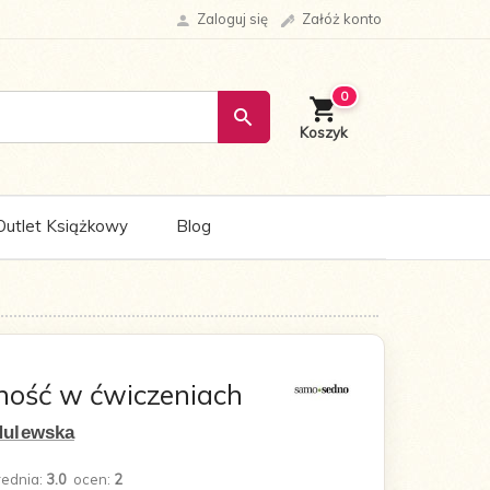
Zaloguj się
Załóż konto
0
Outlet Książkowy
Blog
ność w ćwiczeniach
Hulewska
rednia:
3.0
ocen:
2