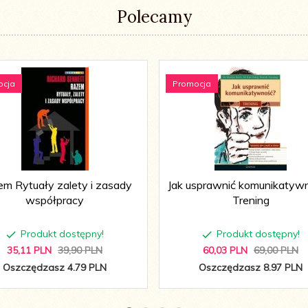
Polecamy
ocja
Promocja
m Rytuały zalety i zasady
Jak usprawnić komunikatyw
współpracy
Trening
Produkt dostępny!
Produkt dostępny!
35,
11
PLN
39,90 PLN
60,
03
PLN
69,00 PLN
Oszczędzasz 4.79 PLN
Oszczędzasz 8.97 PLN