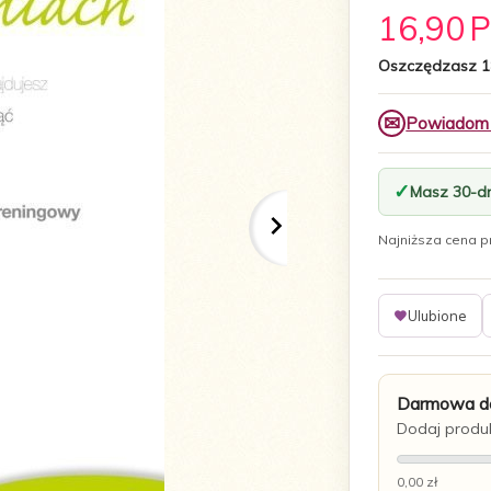
16,
90
Oszczędzasz 1
✉
Powiadom m
Masz 30-dn
Najniższa cena pr
Ulubione
Darmowa do
Dodaj produk
0,00 zł