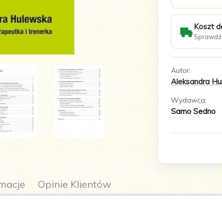
Koszt d
Sprawdź 
Autor:
Aleksandra H
Wydawca:
Samo Sedno
macje
Opinie Klientów