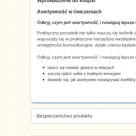
Wprowadzenie do książki
Asertywność w ćwiczeniach
Autor:
Aleksandra Hulewska
Odkryj, czym jest asertywność, i nawiązuj lepsze r
Praktyczny poradnik nie tylko nauczy cię technik
Liczba stron:
232
wyposaży cię w praktyczne narzędzia niezbędne 
umiejętności komunikacyjne, dzięki czemu będzi
Wymiary:
165x235
Odkryj, czym jest asertywność, i nawiązuj lepsze 
naucz się stawiać granice w relacjach
Oprawa:
Miękka
zacznij radzić sobie z trudnymi emocjami
dowiedz się, jak asertywnie rozwiązywać konflikty
ISBN:
978-83-7788-403-4
Rok
2014
wydania:
Bezpieczeństwo produktu