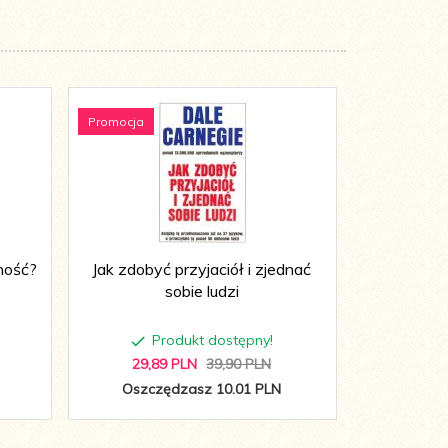
Promocja
Promocja
ność?
Jak zdobyć przyjaciół i zjednać
Jak zerwać
sobie ludzi
Wymień um
Produkt dostępny!
P
29,
89
PLN
39,90 PLN
69,
9
Oszczędzasz 10.01 PLN
Oszcz