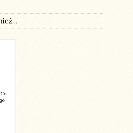
ież...
 Co
go