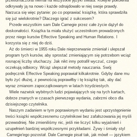
przetłumaczona niemal na wszystkie języki świata. Kolejne pokolenia
odkrywały ją na nowo i każde odnajdowało w niej swoje prawdy.
Narzuca się więc pytanie: po co poprawiać książkę, która sprawdziła
się już wielokrotnie? Dlaczego igrać z sukcesem?
Przede wszystkim sam Dale Carnegie przez całe życie dążył do
doskonałości. Książka ta miała służyć uczestnikom prowadzonych
przez niego kursów Effective Speaking and Human Relations. I
korzysta się z niej do dziś.
Aż do śmierci w 1955 roku Dale nieprzerwanie zmieniał i ulepszał
program tych kursów, aby sprostać zmieniającym się potrzebom wciąż
rosnącej liczby słuchaczy. Jak nikt inny potrafił wyczuć, czego
oczekują odbiorcy. Wciąż ulepszał metody nauczania. Swój
podręcznik Effective Speaking poprawiał kilkakrotnie. Gdyby dane mu
było żyć dłużej, z pewnością poprawiłby i tę książkę tak, aby dać
wyraz zmianom zapoczątkowanym w latach trzydziestych.
Wiele nazwisk wybitnych ludzi pojawiających się na tych kartach,
dobrze znanych w czasach pierwszego wydania, zabrzmi obco dla
dzisiejszego czytelnika.
Naszym zadaniem w tym poprawionym wydaniu jest uprzystępnienie
treści książki współczesnemu czytelnikowi bez zafałszowania jej myśli
przewodniej. Nie zmieniliśmy nic, jeśli nie liczyć kilku wyjaśnień i
uzupełnień bardziej współczesnymi przykładami. Żywy i śmiały styl
Carnegie'ego pozostał. Dale Carnegie pisał tak, jak mówił — językiem