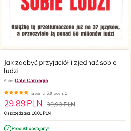
Jak zdobyć przyjaciół i zjednać sobie
ludzi
Dale Carnegie
Autor:
średnia:
5.0
ocen:
1
29,
89
PLN
39,90 PLN
Oszczędzasz 10.01 PLN
✓
Produkt dostępny!