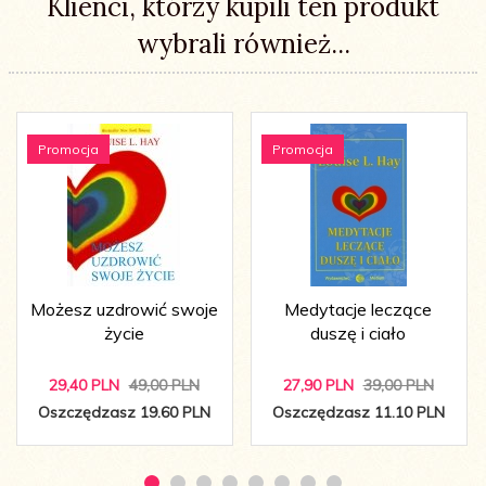
Klienci, którzy kupili ten produkt
wybrali również...
Promocja
Promocja
Możesz uzdrowić swoje
Medytacje leczące
życie
duszę i ciało
29,
40
PLN
49,00 PLN
27,
90
PLN
39,00 PLN
Oszczędzasz 19.60 PLN
Oszczędzasz 11.10 PLN