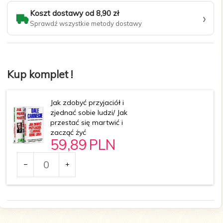
Koszt dostawy od 8,90 zł
›
Sprawdź wszystkie metody dostawy
Kup komplet !
Jak zdobyć przyjaciół i
zjednać sobie ludzi/ Jak
przestać się martwić i
zacząć żyć
59,
89
PLN
Ilość
dla
produktu
120452