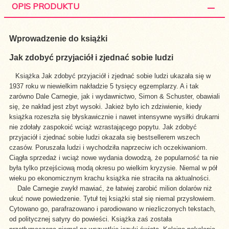
OPIS PRODUKTU
Wprowadzenie do książki
Jak zdobyć przyjaciół i zjednać sobie ludzi
Książka Jak zdobyć przyjaciół i zjednać sobie ludzi ukazała się w
1937 roku w niewielkim nakładzie 5 tysięcy egzemplarzy. A i tak
zarówno Dale Carnegie, jak i wydawnictwo, Simon & Schuster, obawiali
się, że nakład jest zbyt wysoki. Jakież było ich zdziwienie, kiedy
książka rozeszła się błyskawicznie i nawet intensywne wysiłki drukarni
nie zdołały zaspokoić wciąż wzrastającego popytu. Jak zdobyć
przyjaciół i zjednać sobie ludzi okazała się bestsellerem wszech
czasów. Poruszała ludzi i wychodziła naprzeciw ich oczekiwaniom.
Ciągła sprzedaż i wciąż nowe wydania dowodzą, że popularność ta nie
była tylko przejściową modą okresu po wielkim kryzysie. Niemal w pół
wieku po ekonomicznym krachu książka nie straciła na aktualności.
Dale Carnegie zwykł mawiać, że łatwiej zarobić milion dolarów niż
ukuć nowe powiedzenie. Tytuł tej książki stał się niemal przysłowiem.
Cytowano go, parafrazowano i parodiowano w niezliczonych tekstach,
od politycznej satyry do powieści. Książka zaś została