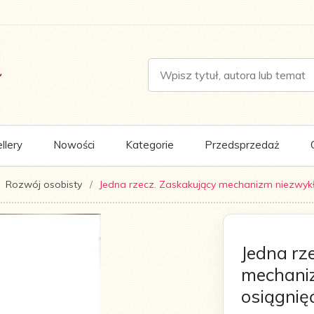
llery
Nowości
Kategorie
Przedsprzedaż
Rozwój osobisty
Jedna rzecz. Zaskakujący mechanizm niezwykł
Jedna rz
mechani
osiągnię