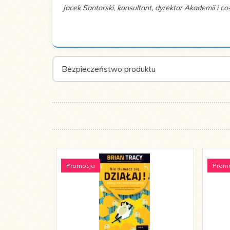
Jacek Santorski, konsultant, dyrektor Akademii i c
ISBN:
978-83-7579-282-9
Rok
2013
wydania:
Bezpieczeństwo produktu
Promocja
Prom