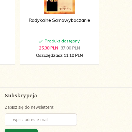
Radykalne Samowybaczanie
7 nawyków 
Produkt dostępny!
P
25,
90
PLN
37,00 PLN
36,
9
Oszczędzasz 11.10 PLN
Oszcz
Subskrypcja
Zapisz się do newslettera: