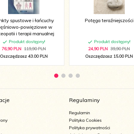
nkty spustowe i łańcuchy
Potęga teraźniejszości
ięśniowo-powięziowe w
eopatii i terapii manualnej
Produkt dostępny!
Produkt dostępny!
76,
90
PLN
119,90 PLN
24,
90
PLN
39,90 PLN
Oszczędzasz 43.00 PLN
Oszczędzasz 15.00 PLN
acje
Regulaminy
Regulamin
rony
Polityka Cookies
Polityka prywatności