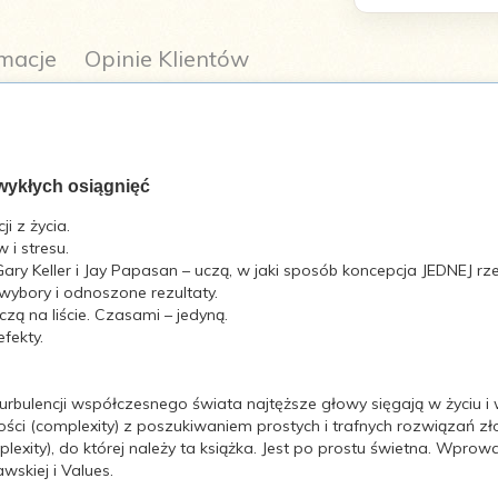
macje
Opinie Klientów
wykłych osiągnięć
i z życia.
 i stresu.
Gary Keller i Jay Papasan – uczą, w jaki sposób koncepcja JEDNEJ r
y Simple Truth Behind Extraordinary Results
wybory i odnoszone rezultaty.
ą na liście. Czasami – jedyną.
fekty.
rbulencji współczesnego świata najtęższe głowy sięgają w życiu i w
ści (complexity) z poszukiwaniem prostych i trafnych rozwiązań zł
mplexity), do której należy ta książka. Jest po prostu świetna. Wprow
skiej i Values.