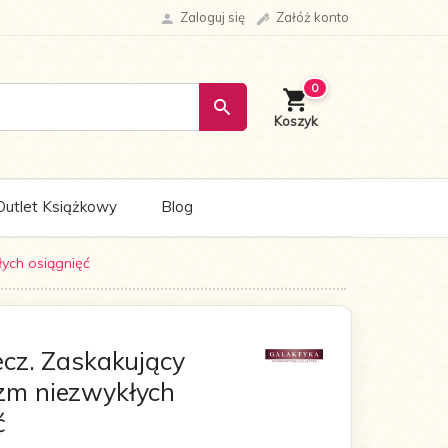
Zaloguj się
Załóż konto
0
Outlet Książkowy
Blog
ych osiągnięć
ecz. Zaskakujący
zm niezwykłych
ć