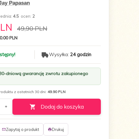
Jay Papasan
rednia:
4.5
ocen:
2
PLN
49,90 PLN
0.00 PLN
stępny!
Wysyłka:
24 godzin
 30-dniową gwarancję zwrotu zakupionego
oduktu z ostatnich 30 dni:
49.90 PLN
Dodaj do koszyka
Zapytaj o produkt
Drukuj