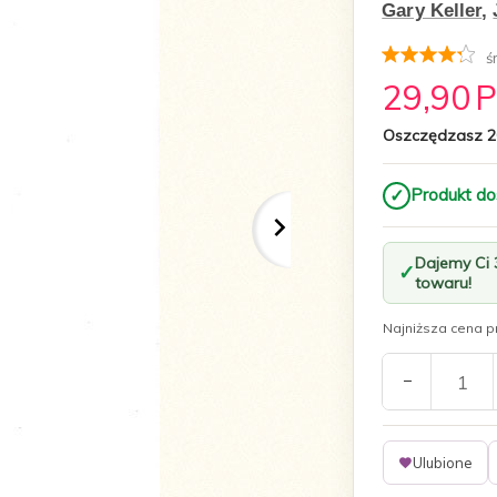
Gary Keller
,
ś
29,
90
Oszczędzasz 2
✓
Produkt do
Dajemy Ci
towaru!
Najniższa cena pr
Ulubione