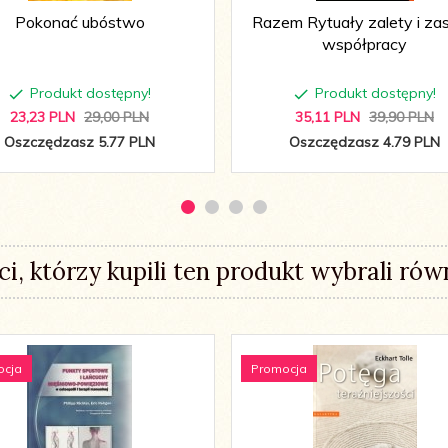
Pokonać ubóstwo
Razem Rytuały zalety i za
współpracy
Produkt dostępny!
Produkt dostępny!
23,
23
PLN
29,00 PLN
35,
11
PLN
39,90 PLN
Oszczędzasz 5.77 PLN
Oszczędzasz 4.79 PLN
ci, którzy kupili ten produkt wybrali równ
ocja
Promocja