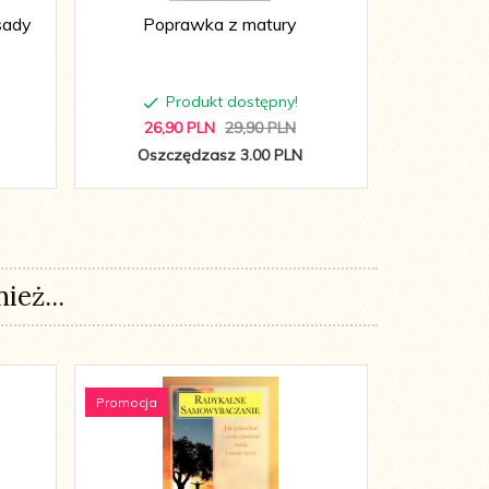
sady
Poprawka z matury
Pu
Produkt dostępny!
P
26,
90
PLN
29,90 PLN
36,
8
Oszczędzasz 3.00 PLN
Oszcz
ież...
Promocja
Promocja