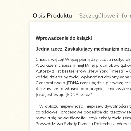
Opis Produktu
Szczegółowe infor
Wprowadzenie do książki
Jedna rzecz. Zaskakujący mechanizm niez
Autor:
Gary Keller, Jay Papasan
Chcesz więcej! Więcej pieniędzy, czasu i satysfakcj
A zarazem chcesz mniej! Mniej pracy, obowiązków
Autorzy z list bestsellerów „New York Timesa” – 
Tytuł
The ONE Thing: The Surprisingl
każdej dziedziny życia, wpłynąć na dokonywane 
oryginału:
Czasami twoja JEDNA rzecz będzie pierwszą rzecz
Ale zawsze to właśnie ona przyniesie niezwykłe e
Liczba stron:
224
Jaka jest twoja JEDNA rzecz?
W obliczu niepewności, nieprzewidywalności i tu
Wymiary:
145x205
całościowe i procesowe podejście do rzeczywisto
rozwija się nowa filozofia, język szkoły życia (si
Oprawa:
Twarda
Przywództwa Szkoły Biznesu Politechniki Warszaw