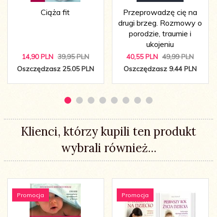
Ciąża fit
Przeprowadzę cię na
drugi brzeg. Rozmowy o
porodzie, traumie i
ukojeniu
14,
90
PLN
39,95 PLN
40,
55
PLN
49,99 PLN
Oszczędzasz 25.05 PLN
Oszczędzasz 9.44 PLN
Klienci, którzy kupili ten produkt
wybrali również...
Promocja
Promocja