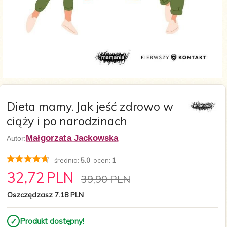
Dieta mamy. Jak jeść zdrowo w
ciąży i po narodzinach
Małgorzata Jackowska
Autor:
średnia:
5.0
ocen:
1
32,
72
PLN
39,90 PLN
Oszczędzasz 7.18 PLN
✓
Produkt dostępny!