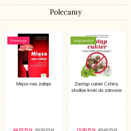
Polecamy
Promocja
Wyprzedaż
Mięso nas zabija
Zastąp cukier Cztery
słodkie kroki do zdrowia
44,
03
PLN
59,50 PLN
15,
90
PLN
49,40 PLN