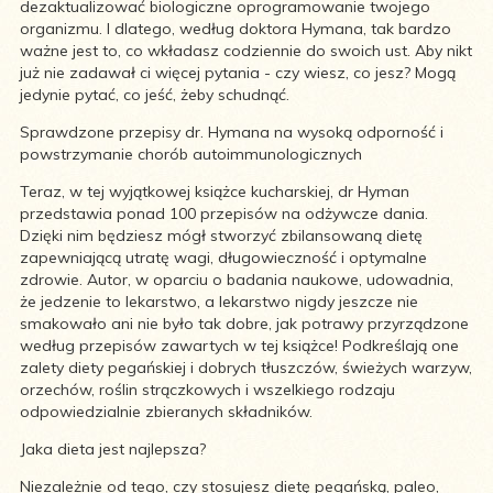
dezaktualizować biologiczne oprogramowanie twojego
organizmu. I dlatego, według doktora Hymana, tak bardzo
ważne jest to, co wkładasz codziennie do swoich ust. Aby nikt
już nie zadawał ci więcej pytania - czy wiesz, co jesz? Mogą
jedynie pytać, co jeść, żeby schudnąć.
Sprawdzone przepisy dr. Hymana na wysoką odporność i
powstrzymanie chorób autoimmunologicznych
Teraz, w tej wyjątkowej książce kucharskiej, dr Hyman
przedstawia ponad 100 przepisów na odżywcze dania.
Dzięki nim będziesz mógł stworzyć zbilansowaną dietę
zapewniającą utratę wagi, długowieczność i optymalne
zdrowie. Autor, w oparciu o badania naukowe, udowadnia,
że jedzenie to lekarstwo, a lekarstwo nigdy jeszcze nie
smakowało ani nie było tak dobre, jak potrawy przyrządzone
według przepisów zawartych w tej książce! Podkreślają one
zalety diety pegańskiej i dobrych tłuszczów, świeżych warzyw,
orzechów, roślin strączkowych i wszelkiego rodzaju
odpowiedzialnie zbieranych składników.
Jaka dieta jest najlepsza?
Niezależnie od tego, czy stosujesz dietę pegańską, paleo,