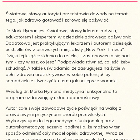
Światowej sławy autorytet przedstawia dowody na temat
tego, jak zdrowo gotować i zdrowo się odżywiać
Dr Mark Hyman jest światowej sławy liderem, mówcą,
edukatorem i ekspertem w dziedzinie zdrowego odżywiania.
Dodatkowo jest praktykującym lekarzem i autorem dziesięciu
bestsellerów z pierwszych miejsc listy ,,New York Timesa".
Dzięki tej książce skłania do refleksji i zastanowienia się nad
tym - czy wiesz, co jesz? Podpowiada również, co jeść, żeby
schudnąć. A także uświadamia, że zasługujesz na życie w
pełni zdrowia oraz skrywasz w sobie potencjał, by
samodzielnie stworzyć ku temu jak najlepsze warunki.
Według dr. Marka Hymana medycyna funkcjonalna to
program uzdrawiający układ odpornościowy
Autor całe swoje zawodowe życie poświęcił na walkę z
prawdziwymi przyczynami chorób przewlekłych.
Wykorzystując do tego medycynę funkcjonalną oraz
autorskąmetodykę leczenia, podkreśla, że można w ten
sposób odmienić cały model opieki zdrowotnej. Wraz ze
swoim zespołem na co dzień inspiruje wielu ludzi, organizacje