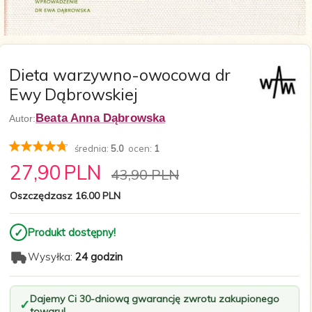
Dieta warzywno-owocowa dr
Ewy Dąbrowskiej
Beata Anna Dąbrowska
Autor:
średnia:
5.0
ocen:
1
27,
90
PLN
43,90 PLN
Oszczędzasz 16.00 PLN
✓
Produkt dostępny!
Wysyłka:
24 godzin
Dajemy Ci 30-dniową gwarancję zwrotu zakupionego
towaru!