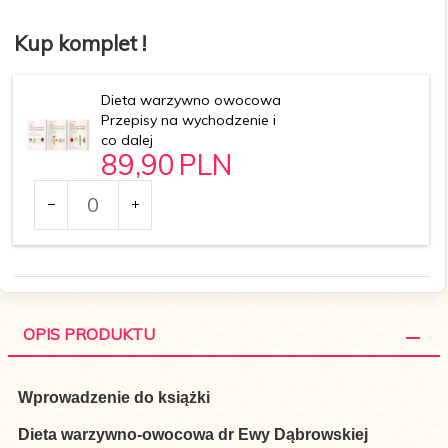
Kup komplet !
Dieta warzywno owocowa
Przepisy na wychodzenie i
co dalej
89,
90
PLN
Ilość
dla
produktu
114390
OPIS PRODUKTU
Wprowadzenie do książki
Dieta warzywno-owocowa dr Ewy Dąbrowskiej