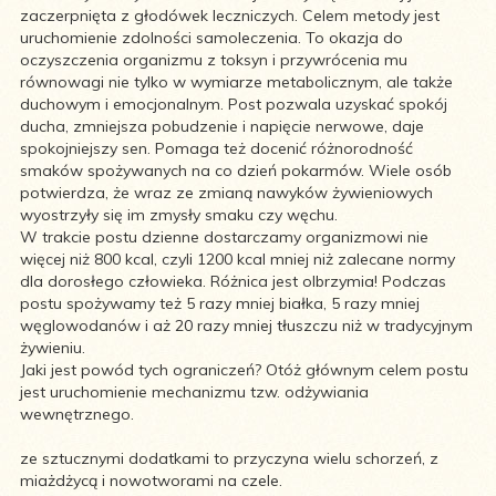
zaczerpnięta z głodówek leczniczych. Celem metody jest
uruchomienie zdolności samoleczenia. To okazja do
oczyszczenia organizmu z toksyn i przywrócenia mu
równowagi nie tylko w wymiarze metabolicznym, ale także
duchowym i emocjonalnym. Post pozwala uzyskać spokój
ducha, zmniejsza pobudzenie i napięcie nerwowe, daje
spokojniejszy sen. Pomaga też docenić różnorodność
smaków spożywanych na co dzień pokarmów. Wiele osób
potwierdza, że wraz ze zmianą nawyków żywieniowych
wyostrzyły się im zmysły smaku czy węchu.
W trakcie postu dzienne dostarczamy organizmowi nie
więcej niż 800 kcal, czyli 1200 kcal mniej niż zalecane normy
dla dorosłego człowieka. Różnica jest olbrzymia! Podczas
postu spożywamy też 5 razy mniej białka, 5 razy mniej
węglowodanów i aż 20 razy mniej tłuszczu niż w tradycyjnym
żywieniu.
Jaki jest powód tych ograniczeń? Otóż głównym celem postu
jest uruchomienie mechanizmu tzw. odżywiania
wewnętrznego.
ze sztucznymi dodatkami to przyczyna wielu schorzeń, z
miażdżycą i nowotworami na czele.