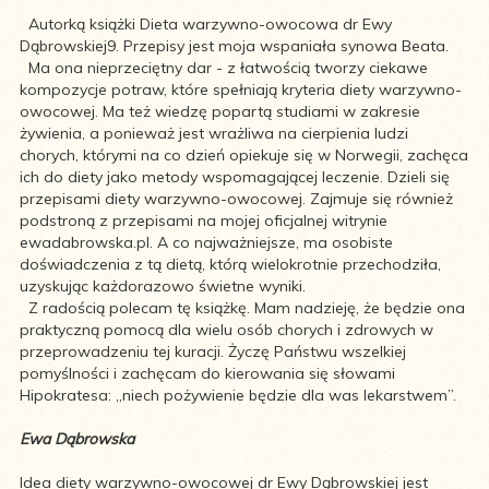
Autorką książki Dieta warzywno-owocowa dr Ewy
Dąbrowskiej9. Przepisy jest moja wspaniała synowa Beata.
Ma ona nieprzeciętny dar - z łatwością tworzy ciekawe
kompozycje potraw, które spełniają kryteria diety warzywno-
owocowej. Ma też wiedzę popartą studiami w zakresie
żywienia, a ponieważ jest wrażliwa na cierpienia ludzi
chorych, którymi na co dzień opiekuje się w Norwegii, zachęca
ich do diety jako metody wspomagającej leczenie. Dzieli się
przepisami diety warzywno-owocowej. Zajmuje się również
podstroną z przepisami na mojej oficjalnej witrynie
ewadabrowska.pl. A co najważniejsze, ma osobiste
doświadczenia z tą dietą, którą wielokrotnie przechodziła,
uzyskując każdorazowo świetne wyniki.
Z radością polecam tę książkę. Mam nadzieję, że będzie ona
praktyczną pomocą dla wielu osób chorych i zdrowych w
przeprowadzeniu tej kuracji. Życzę Państwu wszelkiej
pomyślności i zachęcam do kierowania się słowami
Hipokratesa: „niech pożywienie będzie dla was lekarstwem”.
Ewa Dąbrowska
Idea diety warzywno-owocowej dr Ewy Dąbrowskiej jest