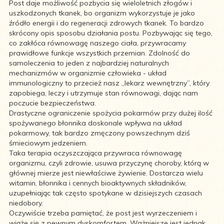
Post daje możliwość pozbycia się wieloletnich złogów i
uszkodzonych tkanek, bo organizm wykorzystuje je jako
źródło energii i do regeneracji zdrowych tkanek. To bardzo
skrócony opis sposobu działania postu. Pozbywając się tego,
co zakłóca równowagę naszego ciała, przywracamy
prawidłowe funkcje wszystkich przemian. Zdolność do
samoleczenia to jeden z najbardziej naturalnych
mechanizmów w organizmie człowieka - układ
immunologiczny to przecież nasz „lekarz wewnętrzny”, który
zapobiega, leczy i utrzymuje stan równowagi, dając nam
poczucie bezpieczeństwa.
Drastyczne ograniczenie spożycia pokarmów przy dużej ilość
spożywanego błonnika doskonale wpływa na układ
pokarmowy, tak bardzo zmęczony powszechnym dziś
śmieciowym jedzeniem.
Taka terapia oczyszczająca przywraca równowagę
organizmu, czyli zdrowie, usuwa przyczynę choroby, którą w
głównej mierze jest niewłaściwe żywienie. Dostarcza wielu
witamin, błonnika i cennych bioaktywnych składników,
uzupełniając tak często spotykane w dzisiejszych czasach
niedobory.
Oczywiście trzeba pamiętać, że post jest wyrzeczeniem i
wiąże się z pewnym dyskomfortem. Ważniejsze jest jednak