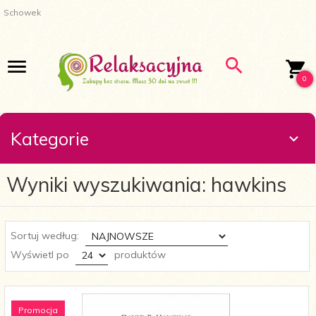
Schowek
0
Kategorie
Wyniki wyszukiwania: hawkins
sort
Sortuj według:
pop
Wyświetl po
produktów
Promocja