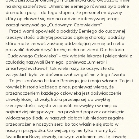
dwudziestoczteroletniego małżeństwa doprowadzało mnie
na skraj szaleństwa. Umieranie Berniego również było pełne
dramatu i pasji - do tego stopnia, że personel medyczny,
który opiekował się nim na oddziale intensywnej terapii,
zaczął nazywać go „Cudownym Człowiekiem”.
Przed wami opowieść o podróży Berniego do cudownej
rzeczywistości odkrytej podczas ciężkiej choroby; podróży,
która może zerwać zasłonę oddzielającą ziemię od nieba i
pozwolić doświadczyć trochę nieba na ziemi. Oto historia
„Cudownego Człowieka” - tak właśnie lekarze i pielęgniarki z
czułością nazywali Berniego, ponieważ „umierał i
zmartwychwstawał” tak wiele razy, że oczywiste dla
wszystkich było, że doświadczał czegoś nie z tego świata.
To jest zarówno historia Berniego, jak i moja własna. To jest
również historia każdego z nas, ponieważ wierzę, że
przeznaczeniem każdego człowieka jest doświadczenie
chwały Bożej; chwały, która przebija się do zwykłej
rzeczywistości, często w sposób niezwykły i w miejscu
najbardziej nietypowym -na przykład poprzez odciśnięcie
widocznego śladu w naszych ciałach lub niedostrzegalne
przeobrażenie naszych serc, bo tak właśnie się stało w
naszym przypadku. Co więcej, my nie tylko mamy być
świadkami Bożej chwały; naszym zadaniem jest tę chwałę