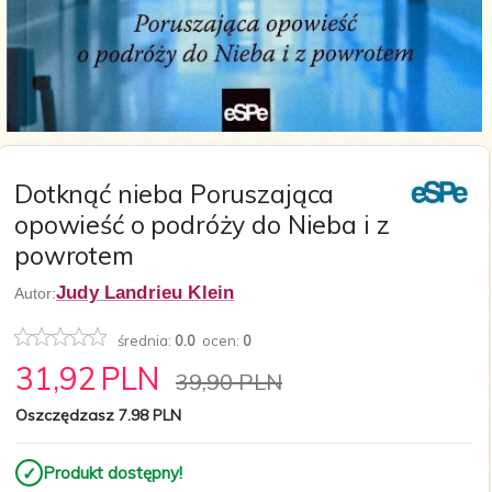
Dotknąć nieba Poruszająca
opowieść o podróży do Nieba i z
powrotem
Judy Landrieu Klein
Autor:
średnia:
0.0
ocen:
0
31,
92
PLN
39,90 PLN
Oszczędzasz 7.98 PLN
✓
Produkt dostępny!