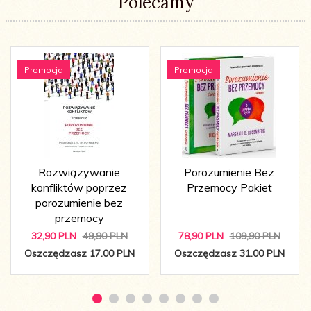
Polecamy
Promocja
Promocja
Rozwiązywanie
Porozumienie Bez
konfliktów poprzez
Przemocy Pakiet
porozumienie bez
przemocy
32,
90
PLN
49,90 PLN
78,
90
PLN
109,90 PLN
Oszczędzasz 17.00 PLN
Oszczędzasz 31.00 PLN