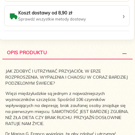
Koszt dostawy od 8,90 zł
›
Sprawdź wszystkie metody dostawy
OPIS PRODUKTU
JAK ZDOBYĆ I UTRZYMAĆ PRZYJACIÓŁ W ERZE
ROZPROSZENIA, WYPALENIA I CHAOSU W CORAZ BARDZIEJ
PODZIELONYM ŚWIECIE?
Więzi międzyludzkie są jednym z najważniejszych
wyznaczników szczęścia. Spośród 106 czynników
wpływających na depresję, brak zaufanej osoby znajduje się
na pierwszym miejscu. SAMOTNOŚĆ JEST BARDZIEJ ZGUBNA,
NIŻ ZŁA DIETA CZY BRAK RUCHU. PRZYJAŹŃ DOSŁOWNIE
RATUJE NAM ŻYCIE.
Dr Marisa G. Franco wyjaśnia, że aby zdobyć i utrzymać