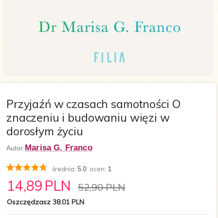
Przyjaźń w czasach samotności O
znaczeniu i budowaniu więzi w
dorosłym życiu
Marisa G. Franco
Autor:
średnia:
5.0
ocen:
1
14,
89
PLN
52,90 PLN
Oszczędzasz 38.01 PLN