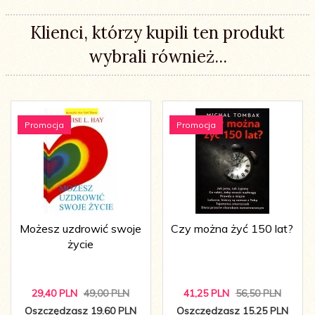
Klienci, którzy kupili ten produkt
wybrali również...
Promocja
Promocja
Możesz uzdrowić swoje
Czy można żyć 150 lat?
życie
29,
40
PLN
49,00 PLN
41,
25
PLN
56,50 PLN
Oszczędzasz 19.60 PLN
Oszczędzasz 15.25 PLN