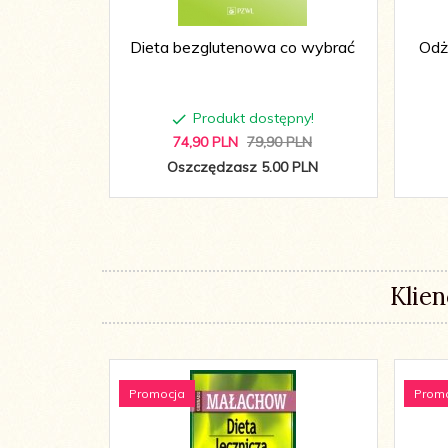
Dieta bezglutenowa co wybrać
Odż
Produkt dostępny!
74,
90
PLN
79,90 PLN
Oszczędzasz 5.00 PLN
Klien
Promocja
Prom