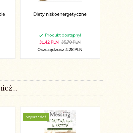
bie
Diety niskoenergetyczne
Żywienie
Produkt dostępny!
P
31,
42
PLN
35,70 PLN
34,
2
Oszczędzasz 4.28 PLN
Oszc
ież...
Wyprzedaż
Promocja