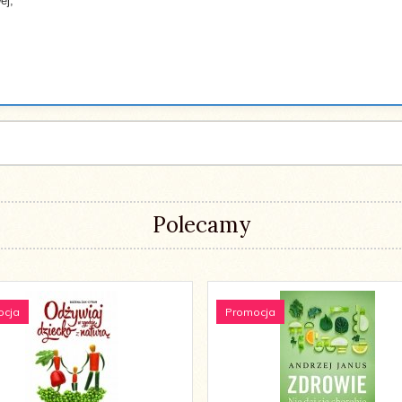
ej,
Polecamy
ocja
Promocja