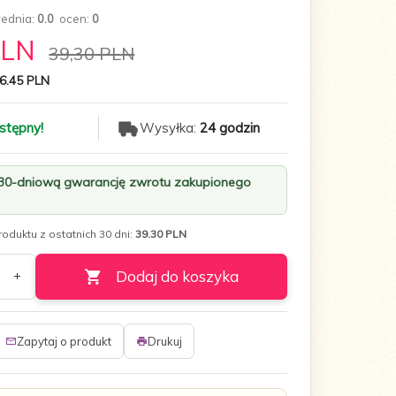
rednia:
0.0
ocen:
0
PLN
39,30 PLN
6.45 PLN
stępny!
Wysyłka:
24 godzin
 30-dniową gwarancję zwrotu zakupionego
oduktu z ostatnich 30 dni:
39.30 PLN
Dodaj do koszyka
Zapytaj o produkt
Drukuj