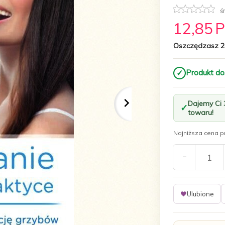
ś
12,
85
Oszczędzasz 2
✓
Produkt do
Dajemy Ci
towaru!
Najniższa cena pr
Ulubione