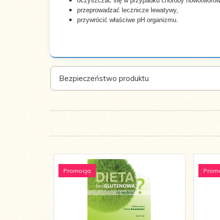
oczyszczać się w przypadku choroby nowotworow
przeprowadzać lecznicze lewatywy,
Rok
przywrócić właściwe pH organizmu.
2016
wydania:
Bezpieczeństwo produktu
Promocja
Prom