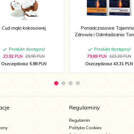
Cud mąki kokosowej
Ponadczasowe Tajemni
Zdrowia i Odmładzania Tom I
Produkt dostępny!
Produkt dostępny!
23,
92
PLN
29,90 PLN
79,
89
PLN
123,20 PLN
Oszczędzasz 5.98 PLN
Oszczędzasz 43.31 PLN
acje
Regulaminy
Regulamin
rony
Polityka Cookies