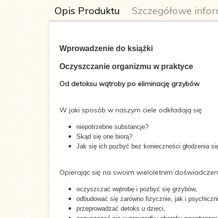
Opis Produktu
Szczegółowe infor
Wprowadzenie do książki
Oczyszczanie organizmu w praktyce
Autor:
Alexandra Stross
Od detoksu wątroby po eliminację grzybów
Liczba stron:
208
W jaki sposób w naszym ciele odkładają się
niepotrzebne substancje?
Wymiary:
145x205
Skąd się one biorą?
Jak się ich pozbyć bez konieczności głodzenia 
Oprawa:
Miękka
Opierając się na swoim wieloletnim doświadczen
ISBN:
978-83-65404-37-4
oczyszczać wątrobę i pozbyć się grzybów,
odbudować się zarówno fizycznie, jak i psychiczn
przeprowadzać detoks u dzieci,
Tłumacz:
Sylwia Grodzicka