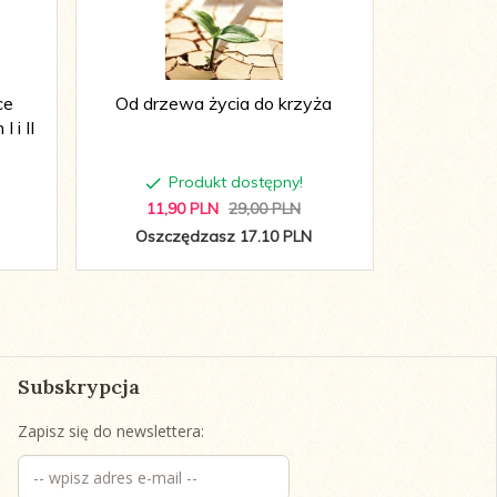
ce
Od drzewa życia do krzyża
Złota Ksi
 i II
Księ
Produkt dostępny!
P
11,
90
PLN
29,00 PLN
54,
8
Oszczędzasz 17.10 PLN
Oszcz
Subskrypcja
Zapisz się do newslettera: