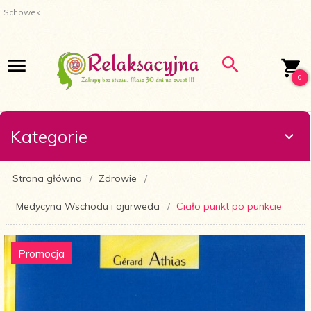
Schowek
0
Kategorie
Strona główna
Zdrowie
Medycyna Wschodu i ajurweda
Ciało punkt po punkcie
Promocja