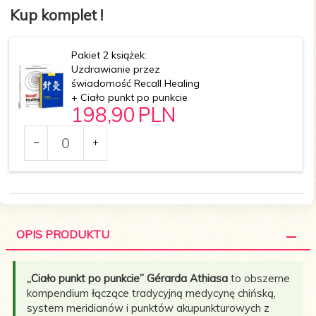
Kup komplet !
Pakiet 2 książek:
Uzdrawianie przez
świadomość Recall Healing
+ Ciało punkt po punkcie
198,
90
PLN
Ilość
dla
produktu
119676
OPIS PRODUKTU
„Ciało punkt po punkcie” Gérarda Athiasa
to obszerne
kompendium łączące tradycyjną medycynę chińską,
system meridianów i punktów akupunkturowych z