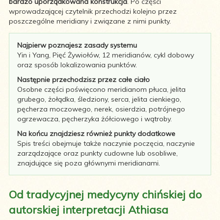
bardzo uporządkowana konstrukcja
. Po części
wprowadzającej czytelnik przechodzi kolejno przez
poszczególne meridiany i związane z nimi punkty.
Najpierw poznajesz zasady systemu
Yin i Yang, Pięć Żywiołów, 12 meridianów, cykl dobowy
oraz sposób lokalizowania punktów.
Następnie przechodzisz przez całe ciało
Osobne części poświęcono meridianom płuca, jelita
grubego, żołądka, śledziony, serca, jelita cienkiego,
pęcherza moczowego, nerek, osierdzia, potrójnego
ogrzewacza, pęcherzyka żółciowego i wątroby.
Na końcu znajdziesz również punkty dodatkowe
Spis treści obejmuje także naczynie poczęcia, naczynie
zarządzające oraz punkty cudowne lub osobliwe,
znajdujące się poza głównymi meridianami.
Od tradycyjnej medycyny chińskiej do
autorskiej interpretacji Athiasa