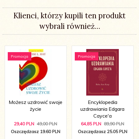
Klienci, którzy kupili ten produkt
wybrali również...
Promocja
Promocja
Możesz uzdrowić swoje
Encyklopedia
życie
uzdrawiania Edgara
Cayce'a
29,
40
PLN
49,00 PLN
64,
85
PLN
89,90 PLN
Oszczędzasz 19.60 PLN
Oszczędzasz 25.05 PLN