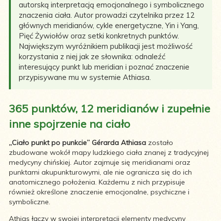
autorską interpretacją emocjonalnego i symbolicznego
znaczenia ciała. Autor prowadzi czytelnika przez 12
głównych meridianów, cykle energetyczne, Yin i Yang,
Pięć Żywiołów oraz setki konkretnych punktów.
Największym wyróżnikiem publikacji jest możliwość
korzystania z niej jak ze słownika: odnaleźć
interesujący punkt lub meridian i poznać znaczenie
przypisywane mu w systemie Athiasa.
365 punktów, 12 meridianów i zupełnie
inne spojrzenie na ciało
„Ciało punkt po punkcie” Gérarda Athiasa
zostało
zbudowane wokół mapy ludzkiego ciała znanej z tradycyjnej
medycyny chińskiej. Autor zajmuje się meridianami oraz
punktami akupunkturowymi, ale nie ogranicza się do ich
anatomicznego położenia. Każdemu z nich przypisuje
również określone znaczenie emocjonalne, psychiczne i
symboliczne.
Athias łączy w swojej interpretacji elementy medycyny