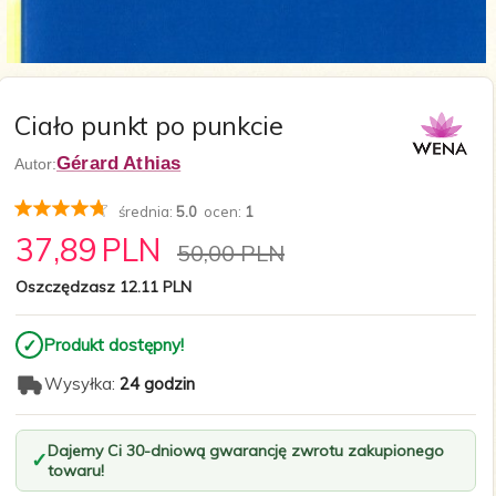
Ciało punkt po punkcie
Gérard Athias
Autor:
średnia:
5.0
ocen:
1
37,
89
PLN
50,00 PLN
Oszczędzasz 12.11 PLN
✓
Produkt dostępny!
Wysyłka:
24 godzin
Dajemy Ci 30-dniową gwarancję zwrotu zakupionego
towaru!