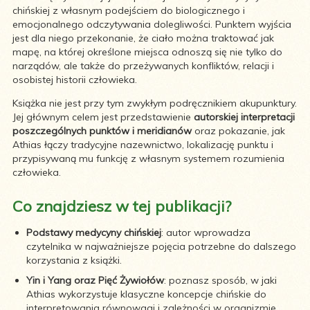
chińskiej z własnym podejściem do biologicznego i
emocjonalnego odczytywania dolegliwości. Punktem wyjścia
jest dla niego przekonanie, że ciało można traktować jak
mapę, na której określone miejsca odnoszą się nie tylko do
narządów, ale także do przeżywanych konfliktów, relacji i
osobistej historii człowieka.
Książka nie jest przy tym zwykłym podręcznikiem akupunktury.
Jej głównym celem jest przedstawienie
autorskiej interpretacji
poszczególnych punktów i meridianów
oraz pokazanie, jak
Athias łączy tradycyjne nazewnictwo, lokalizację punktu i
przypisywaną mu funkcję z własnym systemem rozumienia
człowieka.
Co znajdziesz w tej publikacji?
Podstawy medycyny chińskiej
: autor wprowadza
czytelnika w najważniejsze pojęcia potrzebne do dalszego
korzystania z książki.
Yin i Yang oraz Pięć Żywiołów
: poznasz sposób, w jaki
Athias wykorzystuje klasyczne koncepcje chińskie do
interpretowania równowagi i zależności w organizmie.