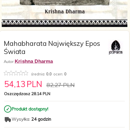
Mahabharata Największy Epos
Świata
Krishna Dharma
Autor:
średnia:
0.0
ocen:
0
54,
13
PLN
82,27 PLN
Oszczędzasz 28.14 PLN
✓
Produkt dostępny!
Wysyłka:
24 godzin