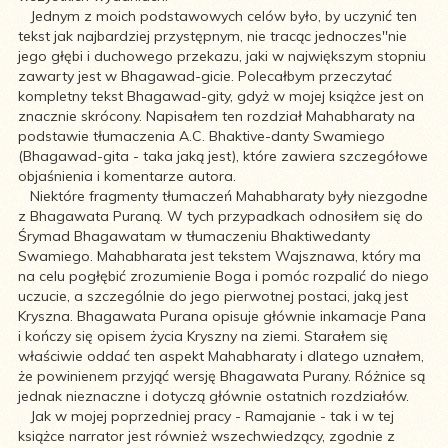
Jednym z moich podstawowych celów było, by uczynić ten
tekst jak najbardziej przystępnym, nie tracąc jednoczes''nie
jego głębi i duchowego przekazu, jaki w największym stopniu
zawarty jest w Bhagawad-gicie. Polecałbym przeczytać
kompletny tekst Bhagawad-gity, gdyż w mojej książce jest on
znacznie skrócony. Napisałem ten rozdział Mahabharaty na
podstawie tłumaczenia A.C. Bhaktive-danty Swamiego
(Bhagawad-gita - taka jaką jest), które zawiera szczegółowe
objaśnienia i komentarze autora.
Niektóre fragmenty tłumaczeń Mahabharaty były niezgodne
z Bhagawata Puraną. W tych przypadkach odnosiłem się do
Śrymad Bhagawatam w tłumaczeniu Bhaktiwedanty
Swamiego. Mahabharata jest tekstem Wajsznawa, który ma
na celu pogłębić zrozumienie Boga i pomóc rozpalić do niego
uczucie, a szczególnie do jego pierwotnej postaci, jaką jest
Kryszna. Bhagawata Purana opisuje głównie inkamacje Pana
i kończy się opisem życia Kryszny na ziemi. Starałem się
właściwie oddać ten aspekt Mahabharaty i dlatego uznałem,
że powinienem przyjąć wersję Bhagawata Purany. Różnice są
jednak nieznaczne i dotyczą głównie ostatnich rozdziałów.
Jak w mojej poprzedniej pracy - Ramajanie - tak i w tej
książce narrator jest również wszechwiedzący, zgodnie z