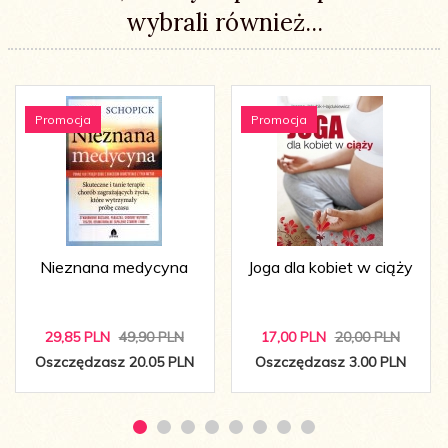
wybrali również...
Promocja
Promocja
Nieznana medycyna
Joga dla kobiet w ciąży
29,
85
PLN
49,90 PLN
17,
00
PLN
20,00 PLN
Oszczędzasz 20.05 PLN
Oszczędzasz 3.00 PLN