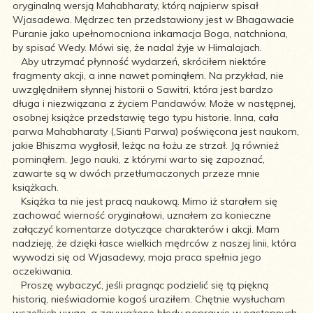
oryginalną wersją Mahabharaty, którą najpierw spisał
Wjasadewa. Mędrzec ten przedstawiony jest w Bhagawacie
Puranie jako upełnomocniona inkamacja Boga, natchniona,
by spisać Wedy. Mówi się, że nadal żyje w Himalajach.
Aby utrzymać płynność wydarzeń, skróciłem niektóre
fragmenty akcji, a inne nawet pominąłem. Na przykład, nie
uwzględniłem słynnej historii o Sawitri, która jest bardzo
długa i niezwiązana z życiem Pandawów. Może w następnej,
osobnej książce przedstawię tego typu historie. Inna, cała
parwa Mahabharaty (,Sianti Parwa) poświęcona jest naukom,
jakie Bhiszma wygłosił, leżąc na łożu ze strzał. Ją również
pominąłem. Jego nauki, z którymi warto się zapoznać,
zawarte są w dwóch przetłumaczonych przeze mnie
książkach.
Książka ta nie jest pracą naukową. Mimo iż starałem się
zachować wierność oryginałowi, uznałem za konieczne
załączyć komentarze dotyczące charakterów i akcji. Mam
nadzieję, że dzięki łasce wielkich mędrców z naszej linii, która
wywodzi się od Wjasadewy, moja praca spełnia jego
oczekiwania.
Proszę wybaczyć, jeśli pragnąc podzielić się tą piękną
historią, nieświadomie kogoś uraziłem. Chętnie wysłucham