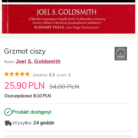
Grzmot ciszy
Joel S. Goldsmith
Autor:
średnia:
5.0
ocen:
1
25,
90
PLN
34,00 PLN
Oszczędzasz 8.10 PLN
✓
Produkt dostępny!
Wysyłka:
24 godzin