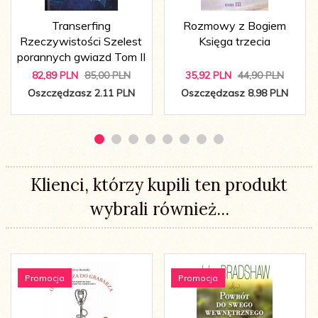
Transerfing
Rozmowy z Bogiem
Rzeczywistości Szelest
Księga trzecia
porannych gwiazd Tom II
82,
89
PLN
85,00 PLN
35,
92
PLN
44,90 PLN
Oszczędzasz 2.11 PLN
Oszczędzasz 8.98 PLN
Klienci, którzy kupili ten produkt
wybrali również...
Promocja
Promocja