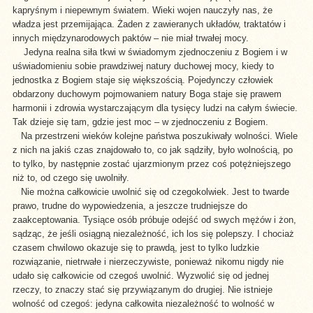
kapryśnym i niepewnym światem. Wieki wojen nauczyły nas, że
władza jest przemijająca. Żaden z zawieranych układów, traktatów i
innych międzynarodowych paktów – nie miał trwałej mocy.
Jedyna realna siła tkwi w świadomym zjednoczeniu z Bogiem i w
uświadomieniu sobie prawdziwej natury duchowej mocy, kiedy to
jednostka z Bogiem staje się większością. Pojedynczy człowiek
obdarzony duchowym pojmowaniem natury Boga staje się prawem
harmonii i zdrowia wystarczającym dla tysięcy ludzi na całym świecie.
Tak dzieje się tam, gdzie jest moc – w zjednoczeniu z Bogiem.
Na przestrzeni wieków kolejne państwa poszukiwały wolności. Wiele
z nich na jakiś czas znajdowało to, co jak sądziły, było wolnością, po
to tylko, by następnie zostać ujarzmionym przez coś potężniejszego
niż to, od czego się uwolniły.
Nie można całkowicie uwolnić się od czegokolwiek. Jest to twarde
prawo, trudne do wypowiedzenia, a jeszcze trudniejsze do
zaakceptowania. Tysiące osób próbuje odejść od swych mężów i żon,
sądząc, że jeśli osiągną niezależność, ich los się polepszy. I chociaż
czasem chwilowo okazuje się to prawdą, jest to tylko ludzkie
rozwiązanie, nietrwałe i nierzeczywiste, ponieważ nikomu nigdy nie
udało się całkowicie od czegoś uwolnić. Wyzwolić się od jednej
rzeczy, to znaczy stać się przywiązanym do drugiej. Nie istnieje
wolność od czegoś: jedyna całkowita niezależność to wolność w