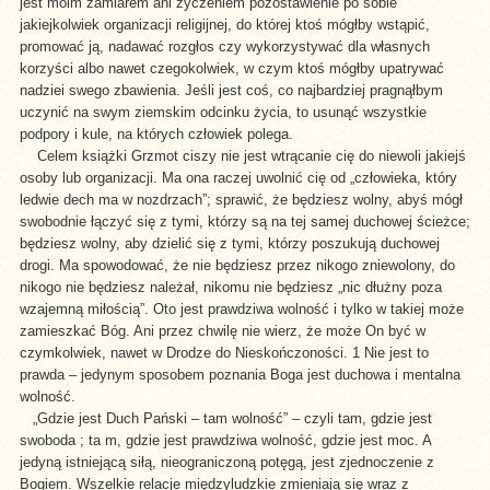
jest moim zamiarem ani życzeniem pozostawienie po sobie
jakiejkolwiek organizacji religijnej, do której ktoś mógłby wstąpić,
promować ją, nadawać rozgłos czy wykorzystywać dla własnych
korzyści albo nawet czegokolwiek, w czym ktoś mógłby upatrywać
nadziei swego zbawienia. Jeśli jest coś, co najbardziej pragnąłbym
uczynić na swym ziemskim odcinku życia, to usunąć wszystkie
podpory i kule, na których człowiek polega.
Celem książki Grzmot ciszy nie jest wtrącanie cię do niewoli jakiejś
osoby lub organizacji. Ma ona raczej uwolnić cię od „człowieka, który
ledwie dech ma w nozdrzach”; sprawić, że będziesz wolny, abyś mógł
swobodnie łączyć się z tymi, którzy są na tej samej duchowej ścieżce;
będziesz wolny, aby dzielić się z tymi, którzy poszukują duchowej
drogi. Ma spowodować, że nie będziesz przez nikogo zniewolony, do
nikogo nie będziesz należał, nikomu nie będziesz „nic dłużny poza
wzajemną miłością”. Oto jest prawdziwa wolność i tylko w takiej może
zamieszkać Bóg. Ani przez chwilę nie wierz, że może On być w
czymkolwiek, nawet w Drodze do Nieskończoności. 1 Nie jest to
prawda – jedynym sposobem poznania Boga jest duchowa i mentalna
wolność.
„Gdzie jest Duch Pański – tam wolność” – czyli tam, gdzie jest
swoboda ; ta m, gdzie jest prawdziwa wolność, gdzie jest moc. A
jedyną istniejącą siłą, nieograniczoną potęgą, jest zjednoczenie z
Bogiem. Wszelkie relacje międzyludzkie zmieniają się wraz z