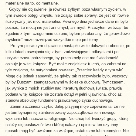
materialne na to, co mentalne.
Gdyby nie objawienie, ja również żyłbym poza własnym życiem, w
tym świecie potęgi umysłu, nie zdając sobie sprawy, że jest on równie
iluzoryczny jak moc materialna. Pewnego dnia jednakże dane mi było
poznać, że mocą nie jest ani umysł, ani myśl. Przeżyłem wstrząs, bo
zgodnie z tym, czego mnie uczono, byłem przekonany, że „prawidłowe
myślenie” może rozwiązać wszystkie moje problemy.
Po tym pierwszym objawieniu nastąpiło wiele dalszych i obecnie, po
kilku latach oswajania się z tymi zadziwiającymi odkryciami i po
upływie czasu potrzebnego, by przeniknęły one mą świadomość,
opisuję je w tej książce. Być może znajdziesz tu coś, co zabrzmi na
tyle znajomo, że natychmiast powiesz: „Przecież każdy o tym wie”.
Mogę cię jednak zapewnić, że gdyby tak rzeczywiście było, wszyscy
byliby Duszami zaangażowanymi w ścieżkę duchową. Tymczasem,
jak wynika z moich studiów nad literaturą duchową świata, prawda
podana w tej książce nie została dotąd w pełni ujawniona, chociaż
stanowi absolutny fundament prawdziwego życia duchowego.
Zanim zaczniesz czytać dalej, przyjmij moje zapewnienia, że nie
jestem bynajmniej zainteresowany zapoczątkowaniem nowego
wyznania lub nauczania religijnego. Nie chcę też tworzyć grupy, której
należy się posłuszeństwo i której nakazy i opinie w ten czy inny
sposób mają być uważane za wiążące, ostateczne lub nieomylne. Nie