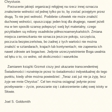
Chrystusie.
Porzucenie jakiejś organizacji religijnej na rzecz innej oznacza
znalezienie wolności od jednej tylko po to, by zostać przejętym przez
drugą. To nie jest wolność. Podobnie człowiek nie może znaleźć
duchowej wolności, opuszczając jeden kraj dla drugiego, nawet jeżeli
ma w ten sposób szansę polepszyć swój byt materialny, czego
przykładem są miliony osadników północnoamerykańskich. Zmiana
miejsca zamieszkania nie oznacza jeszcze pokoju, szczęścia,
poczucia bezpieczeństwa, bo żadnej z tych wartości nie można
znaleźć w sztandarach, krajach lub kontynentach; nie zapewnia ich
nawet zdrowie ani bogactwo. Jedynie urzeczywistnienie Boga uwalnia
od lęku o to, co wolno, od okoliczności i warunków.
Zamiarem książki Grzmot ciszy jest ukazanie transcendentnej
Świadomości i rozwinięcie przez to świadomości indywidualnej do tego
punktu, kiedy ufnie można powiedzieć: „Teraz zaś już nie ja żyję, lecz
żyje we mnie Chrystus”. Cel ten można osiągnąć jedynie przez
przebywanie – życie, poruszanie się i zakorzenienie całej swej istoty w
Słowie.
Joel S. Goldsmith