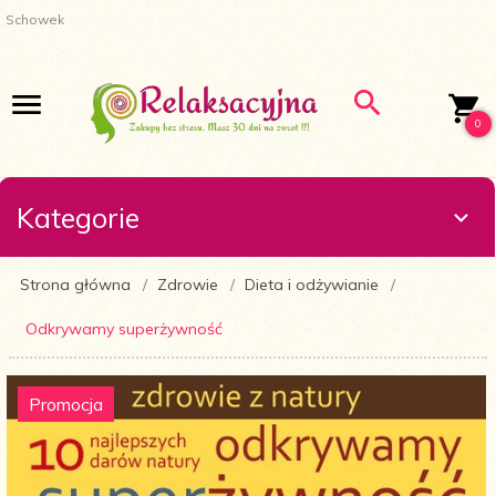
Schowek
0
Kategorie
Strona główna
Zdrowie
Dieta i odżywianie
Odkrywamy superżywność
Promocja