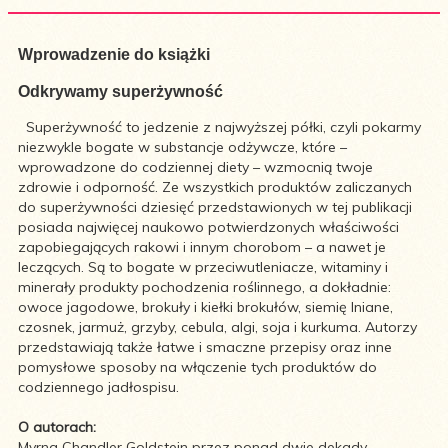
Wprowadzenie do książki
Odkrywamy superżywność
Superżywność to jedzenie z najwyższej półki, czyli pokarmy
niezwykle bogate w substancje odżywcze, które –
wprowadzone do codziennej diety – wzmocnią twoje
zdrowie i odporność. Ze wszystkich produktów zaliczanych
do superżywności dziesięć przedstawionych w tej publikacji
posiada najwięcej naukowo potwierdzonych właściwości
zapobiegających rakowi i innym chorobom – a nawet je
leczących. Są to bogate w przeciwutleniacze, witaminy i
minerały produkty pochodzenia roślinnego, a dokładnie:
owoce jagodowe, brokuły i kiełki brokułów, siemię lniane,
czosnek, jarmuż, grzyby, cebula, algi, soja i kurkuma. Autorzy
przedstawiają także łatwe i smaczne przepisy oraz inne
pomysłowe sposoby na włączenie tych produktów do
codziennego jadłospisu.
O autorach:
Myrna Chandler Goldstein przez ponad dwie dekady