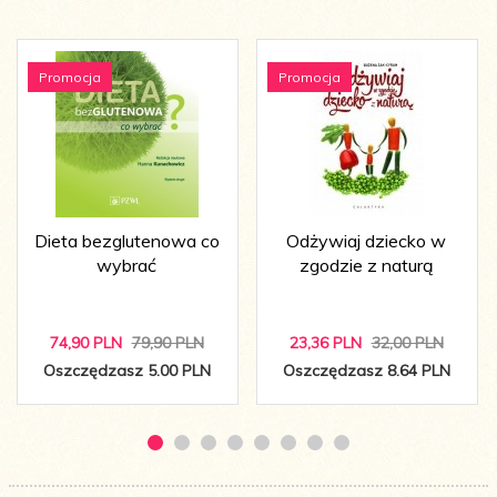
Promocja
Promocja
Dieta bezglutenowa co
Odżywiaj dziecko w
wybrać
zgodzie z naturą
74,
90
PLN
79,90 PLN
23,
36
PLN
32,00 PLN
Oszczędzasz 5.00 PLN
Oszczędzasz 8.64 PLN