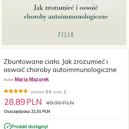
Zbuntowane ciało. Jak zrozumieć i
oswoić choroby autoimmunologiczne
Maria Mazurek
Autor:
średnia:
5.0
ocen:
2
28,
89
PLN
49,90 PLN
Oszczędzasz 21.01 PLN
✓
Produkt dostępny!