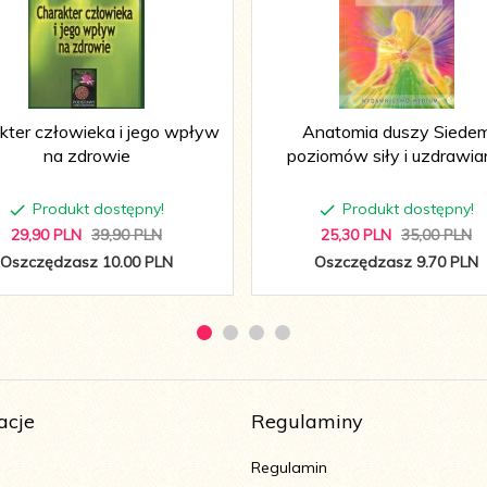
kter człowieka i jego wpływ
Anatomia duszy Siede
na zdrowie
poziomów siły i uzdrawia
Produkt dostępny!
Produkt dostępny!
29,
90
PLN
39,90 PLN
25,
30
PLN
35,00 PLN
Oszczędzasz 10.00 PLN
Oszczędzasz 9.70 PLN
acje
Regulaminy
Regulamin