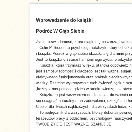
Wprowadzenie do książki
Podróż W Głąb Siebie
Autor:
Colin P. Sisson
Życie to świadomość, która ciągle się poszerza, ewoluuje
Colin P. Sisson to psycholog metafizyk, który od kilku
Tytuł
i książki. Podróż w głąb siebie okazała się dla mnie pr
Inner Adventures
oryginału:
Jest to książka o sztuce harmonijnego życia, o odzysk
Książka, którą trzymasz w ręku, stanowi odpowiedź na 
jest samoświadomość i dlaczego jest tak ważna; sugeru
Liczba stron:
438
efektywnego funkcjonowania oraz praktyk nieodzownych
wiedzy. Rzetelne wykonywanie tych ćwiczeń będzie oznac
„każdy z nas posiada gdzieś w środku wiedzę, jak stwor
Wymiary:
145x205
Książka ta jest wezwaniem do działania, do wzięcia o
się osiągnąć naturalny stan zadowolenia, szczęścia i 
Oprawa:
Miękka
Ciebie, dla Twoich najbliższych, dla wszystkich ludzi, k
To podręcznik dla wszystkich, którzy dokonali pewneg
terapeutów pracy z oddechem, psychologów, nauczycieli
ISBN:
978-83-87025-59-5
TWOJE ŻYCIE JEST WAŻNE. SZANUJ JE.