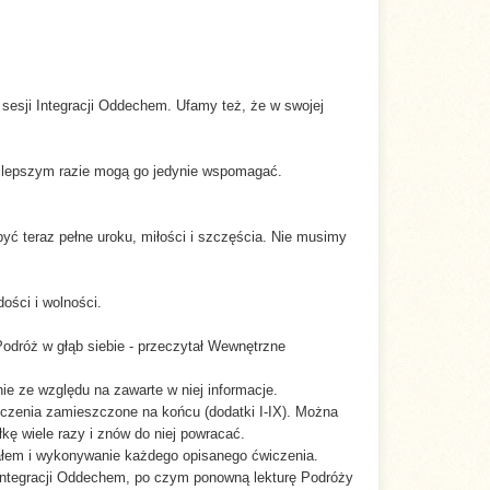
esji Integracji Oddechem. Ufamy też, że w swojej
ajlepszym razie mogą go jedynie wspomagać.
być teraz pełne uroku, miłości i szczęścia. Nie musimy
ości i wolności.
odróż w głąb siebie - przeczytał Wewnętrzne
ie ze względu na zawarte w niej informacje.
wiczenia zamieszczone na końcu (dodatki I-IX). Można
łkę wiele razy i znów do niej powracać.
iałem i wykonywanie każdego opisanego ćwiczenia.
Integracji Oddechem, po czym ponowną lekturę Podróży