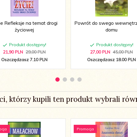
e Refleksje na temat drogi
Powrót do swego wewnętr
życiowej
domu
Produkt dostępny!
Produkt dostępny!
21,
90
PLN
29,00 PLN
27,
00
PLN
45,00 PLN
Oszczędzasz 7.10 PLN
Oszczędzasz 18.00 PLN
ci, którzy kupili ten produkt wybrali równ
ocja
Promocja