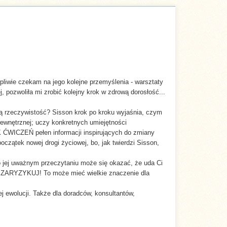
pliwie czekam na jego kolejne przemyślenia - warsztaty
, pozwoliła mi zrobić kolejny krok w zdrową dorosłość...
ną rzeczywistość? Sisson krok po kroku wyjaśnia, czym
wewnętrznej; uczy konkretnych umiejętności
K ĆWICZEŃ pełen informacji inspirujących do zmiany
czątek nowej drogi życiowej, bo, jak twierdzi Sisson,
 jej uważnym przeczytaniu może się okazać, że uda Ci
ie. ZARYZYKUJ! To może mieć wielkie znaczenie dla
ewolucji. Także dla doradców, konsultantów,