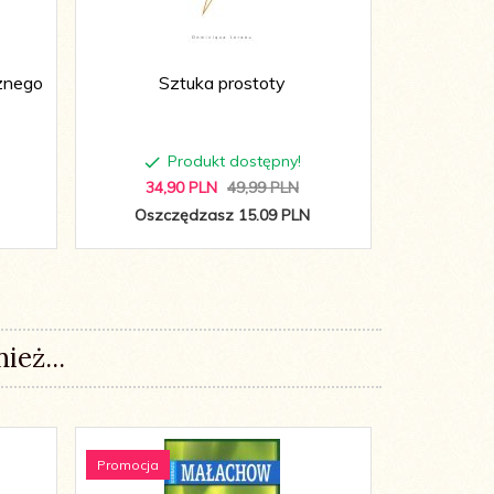
znego
Sztuka prostoty
Radykal
Produkt dostępny!
P
34,
90
PLN
49,99 PLN
25,
9
Oszczędzasz 15.09 PLN
Oszcz
ież...
Promocja
Promocja