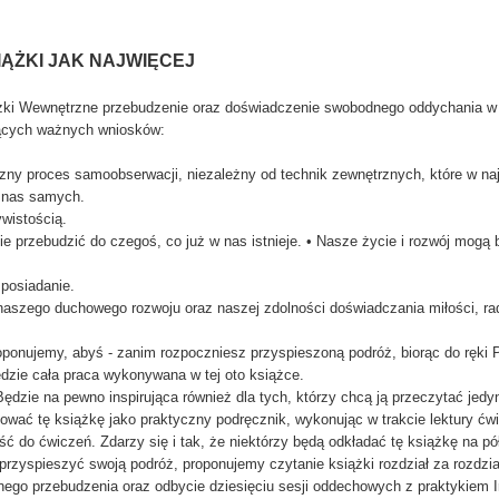
IĄŻKI JAK NAJWIĘCEJ
ki Wewnętrzne przebudzenie oraz doświadczenie swobodnego oddychania w s
jących ważnych wniosków:
rzny proces samoobserwacji, niezależny od technik zewnętrznych, które w n
z nas samych.
ywistością.
ie przebudzić do czegoś, co już w nas istnieje. • Nasze życie i rozwój mogą 
 posiadanie.
naszego duchowego rozwoju oraz naszej zdolności doświadczania miłości, rad
ponujemy, abyś - zanim rozpoczniesz przyspieszoną podróż, biorąc do ręki P
będzie cała praca wykonywana w tej oto książce.
dzie na pewno inspirująca również dla tych, którzy chcą ją przeczytać jedyn
tować tę książkę jako praktyczny podręcznik, wykonując w trakcie lektury ć
ść do ćwiczeń. Zdarzy się i tak, że niektórzy będą odkładać tę książkę na pó
przyspieszyć swoją podróż, proponujemy czytanie książki rozdział za rozdz
go przebudzenia oraz odbycie dziesięciu sesji oddechowych z praktykiem 