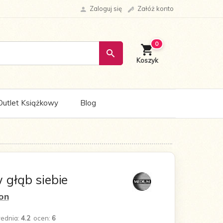
Zaloguj się
Załóż konto
0
Outlet Książkowy
Blog
 głąb siebie
son
rednia:
4.2
ocen:
6