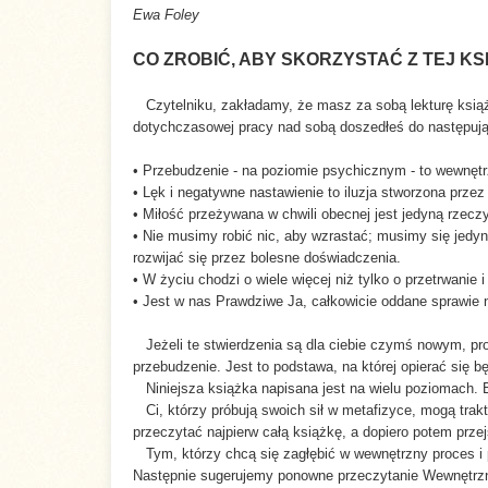
Ewa Foley
Tłumacz:
Agata Błaż
CO ZROBIĆ, ABY SKORZYSTAĆ Z TEJ KS
Rok
2006
wydania:
Czytelniku, zakładamy, że masz za sobą lekturę książ
dotychczasowej pracy nad sobą doszedłeś do następu
• Przebudzenie - na poziomie psychicznym - to wewnęt
• Lęk i negatywne nastawienie to iluzja stworzona prze
• Miłość przeżywana w chwili obecnej jest jedyną rzecz
• Nie musimy robić nic, aby wzrastać; musimy się jedyn
rozwijać się przez bolesne doświadczenia.
• W życiu chodzi o wiele więcej niż tylko o przetrwanie i
• Jest w nas Prawdziwe Ja, całkowicie oddane sprawie 
Jeżeli te stwierdzenia są dla ciebie czymś nowym, pro
przebudzenie. Jest to podstawa, na której opierać się 
Niniejsza książka napisana jest na wielu poziomach. Bę
Ci, którzy próbują swoich sił w metafizyce, mogą trak
przeczytać najpierw całą książkę, a dopiero potem przej
Tym, którzy chcą się zagłębić w wewnętrzny proces i 
Następnie sugerujemy ponowne przeczytanie Wewnętrzne