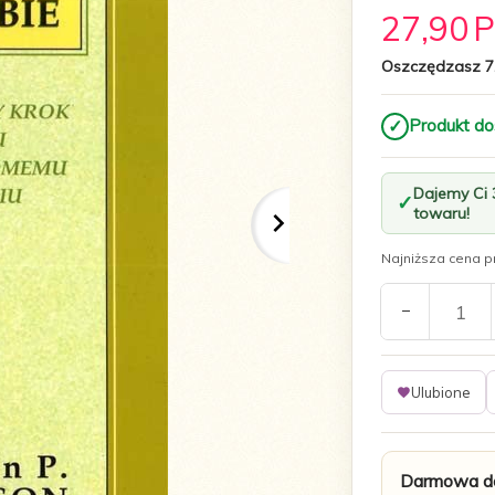
27,
90
Oszczędzasz 7
✓
Produkt do
Dajemy Ci
towaru!
Najniższa cena pr
Ulubione
Darmowa do