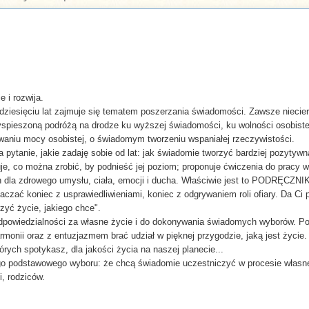
 i rozwija.
dziesięciu lat zajmuje się tematem poszerzania świadomości. Zawsze niecier
zyspieszoną podróżą na drodze ku wyższej świadomości, ku wolności osobistej
iwaniu mocy osobistej, o świadomym tworzeniu wspaniałej rzeczywistości.
pytanie, jakie zadaję sobie od lat: jak świadomie tworzyć bardziej pozytyw
je, co można zrobić, by podnieść jej poziom; proponuje ćwiczenia do pracy 
 dla zdrowego umysłu, ciała, emocji i ducha. Właściwie jest to PODRĘCZNI
zać koniec z usprawiedliwieniami, koniec z odgrywaniem roli ofiary. Da Ci po
zyć życie, jakiego chce".
dpowiedzialności za własne życie i do dokonywania świadomych wyborów. Po
harmonii oraz z entuzjazmem brać udział w pięknej przygodzie, jaką jest życ
tórych spotykasz, dla jakości życia na naszej planecie...
o podstawowego wyboru: że chcą świadomie uczestniczyć w procesie własnej 
, rodziców.