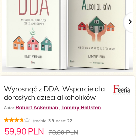
Wyrosnąć z DDA. Wsparcie dla
dorosłych dzieci alkoholików
Robert Ackerman
,
Tommy Hellsten
Autor:
średnia:
3.9
ocen:
22
59,
90
PLN
78,80 PLN