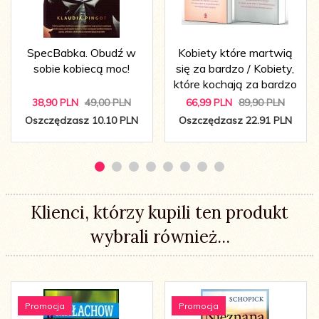
SpecBabka. Obudź w
Kobiety które martwią
sobie kobiecą moc!
się za bardzo / Kobiety,
które kochają za bardzo
38,
90
PLN
49,00 PLN
66,
99
PLN
89,90 PLN
Oszczędzasz 10.10 PLN
Oszczędzasz 22.91 PLN
Klienci, którzy kupili ten produkt
wybrali również...
Promocja
Promocja