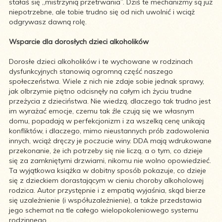
stałaś się „mistrzynią przetrwania”. Dziś te mechanizmy są już
niepotrzebne, ale tobie trudno się od nich uwolnić i wciąż
odgrywasz dawną rolę.
Wsparcie dla dorosłych dzieci alkoholików
Dorosłe dzieci alkoholików i te wychowane w rodzinach
dysfunkcyjnych stanowią ogromną część naszego
społeczeństwa. Wiele z nich nie zdaje sobie jednak sprawy,
jak olbrzymie piętno odcisnęły na całym ich życiu trudne
przeżycia z dzieciństwa. Nie wiedzą, dlaczego tak trudno jest
im wyrażać emocje, czemu tak źle czują się we własnym
domu, popadają w perfekcjonizm i za wszelką cenę unikają
konfliktów, i dlaczego, mimo nieustannych prób zadowolenia
innych, wciąż dręczy je poczucie winy. DDA mają wdrukowane
przekonanie, że ich potrzeby się nie liczą, a o tym, co dzieje
się za zamkniętymi drzwiami, nikomu nie wolno opowiedzieć.
Ta wyjątkowa książka w dobitny sposób pokazuje, co dzieje
się z dzieckiem dorastającym w cieniu choroby alkoholowej
rodzica. Autor przystępnie i z empatią wyjaśnia, skąd bierze
się uzależnienie (i współuzależnienie), a także przedstawia
jego schemat na tle całego wielopokoleniowego systemu
rodzinnego.