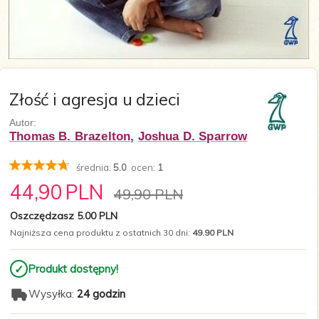
Złość i agresja u dzieci
Autor:
Thomas B. Brazelton
,
Joshua D. Sparrow
średnia:
5.0
ocen:
1
44,
90
PLN
49,90 PLN
Oszczędzasz 5.00 PLN
Najniższa cena produktu z ostatnich 30 dni:
49.90 PLN
✓
Produkt dostępny!
Wysyłka:
24 godzin