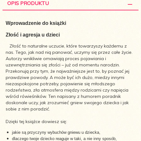
OPIS PRODUKTU
Wprowadzenie do książki
Złość i agresja u dzieci
Złość to naturalne uczucie, które towarzyszy każdemu z
nas. Tego, jak nad nią panować, uczymy się przez całe życie.
Autorzy wnikliwie omawiają proces pojawiania i
uzewnętrzniania się złości – już od momentu narodzin.
Przekonują przy tym, że najważniejsze jest to, by poznać jej
prawdziwe powody. A może być ich dużo, miedzy innymi
niezaspokojone potrzeby, pojawienie się młodszego
rodzeństwa, zła atmosfera między rodzicami czy napięcia
wśród rówieśników. Ten napisany z humorem poradnik
doskonale uczy, jak zrozumieć gniew swojego dziecka i jak
sobie z nim poradzić.
Dzięki tej książce dowiesz się:
jakie są przyczyny wybuchów gniewu u dziecka,
dlaczego twoje dziecko reaguje w taki, a nie inny sposób,