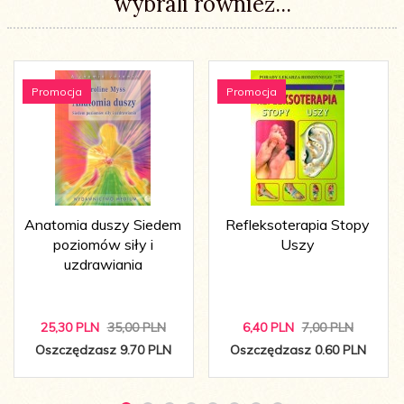
wybrali również...
Promocja
Promocja
Anatomia duszy Siedem
Refleksoterapia Stopy
poziomów siły i
Uszy
uzdrawiania
25,
30
PLN
35,00 PLN
6,
40
PLN
7,00 PLN
Oszczędzasz 9.70 PLN
Oszczędzasz 0.60 PLN