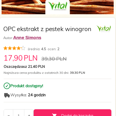
OPC ekstrakt z pestek winogron
Anne Simons
Autor:
średnia:
4.5
ocen:
2
17,
90
PLN
39,30 PLN
Oszczędzasz 21.40 PLN
Najniższa cena produktu z ostatnich 30 dni:
39.30 PLN
✓
Produkt dostępny!
Wysyłka:
24 godzin
Dodaj do koszyka